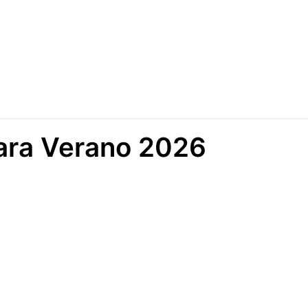
para Verano 2026