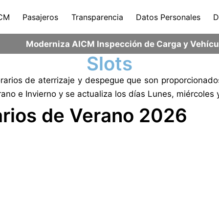
CM
Pasajeros
Transparencia
Datos Personales
D
Moderniza AICM Inspección de Carga y Vehícul
Slots
horarios de aterrizaje y despegue que son proporcionado
o e Invierno y se actualiza los días Lunes, miércoles y
arios de Verano 2026