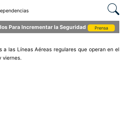
ependencias
os Para Incrementar la Seguridad
Prensa
s a las Líneas Aéreas regulares que operan en el
 viernes.