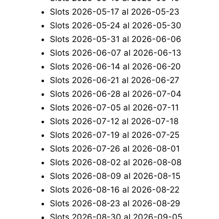
Slots 2026-05-17 al 2026-05-23
Slots 2026-05-24 al 2026-05-30
Slots 2026-05-31 al 2026-06-06
Slots 2026-06-07 al 2026-06-13
Slots 2026-06-14 al 2026-06-20
Slots 2026-06-21 al 2026-06-27
Slots 2026-06-28 al 2026-07-04
Slots 2026-07-05 al 2026-07-11
Slots 2026-07-12 al 2026-07-18
Slots 2026-07-19 al 2026-07-25
Slots 2026-07-26 al 2026-08-01
Slots 2026-08-02 al 2026-08-08
Slots 2026-08-09 al 2026-08-15
Slots 2026-08-16 al 2026-08-22
Slots 2026-08-23 al 2026-08-29
Slots 2026-08-30 al 2026-09-05