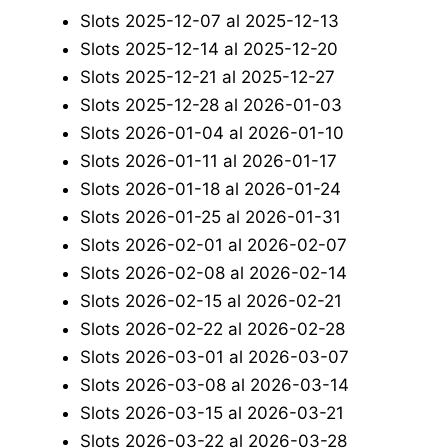
Slots 2025-12-07 al 2025-12-13
Slots 2025-12-14 al 2025-12-20
Slots 2025-12-21 al 2025-12-27
Slots 2025-12-28 al 2026-01-03
Slots 2026-01-04 al 2026-01-10
Slots 2026-01-11 al 2026-01-17
Slots 2026-01-18 al 2026-01-24
Slots 2026-01-25 al 2026-01-31
Slots 2026-02-01 al 2026-02-07
Slots 2026-02-08 al 2026-02-14
Slots 2026-02-15 al 2026-02-21
Slots 2026-02-22 al 2026-02-28
Slots 2026-03-01 al 2026-03-07
Slots 2026-03-08 al 2026-03-14
Slots 2026-03-15 al 2026-03-21
Slots 2026-03-22 al 2026-03-28