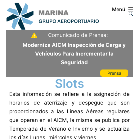
Saltar
Menú
al
contenido
Aeropuerto
Comunicado de Prensa:
Internacional
Moderniza AICM Inspección de Carga y
de
Vehículos Para Incrementar la
la
Seguridad
Ciudad
Prensa
de
Slots
México
Esta información se refiere a la asignación de
horarios de aterrizaje y despegue que son
proporcionados a las Líneas Aéreas regulares
que operan en el AICM, la misma se publica por
Temporada de Verano e Invierno y se actualiza
los días Lunes, miércoles y viernes.