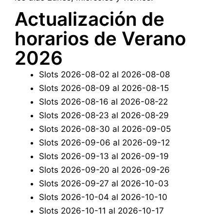
Actualización de
horarios de Verano
2026
Slots 2026-08-02 al 2026-08-08
Slots 2026-08-09 al 2026-08-15
Slots 2026-08-16 al 2026-08-22
Slots 2026-08-23 al 2026-08-29
Slots 2026-08-30 al 2026-09-05
Slots 2026-09-06 al 2026-09-12
Slots 2026-09-13 al 2026-09-19
Slots 2026-09-20 al 2026-09-26
Slots 2026-09-27 al 2026-10-03
Slots 2026-10-04 al 2026-10-10
Slots 2026-10-11 al 2026-10-17