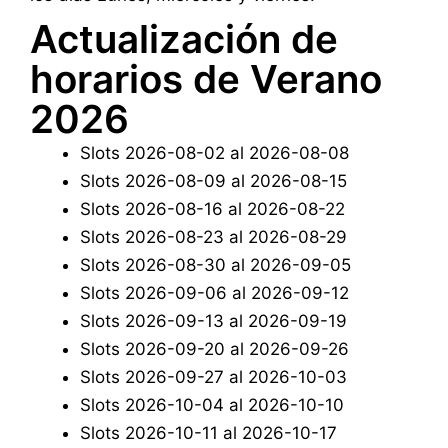
Actualización de
horarios de Verano
2026
Slots 2026-08-02 al 2026-08-08
Slots 2026-08-09 al 2026-08-15
Slots 2026-08-16 al 2026-08-22
Slots 2026-08-23 al 2026-08-29
Slots 2026-08-30 al 2026-09-05
Slots 2026-09-06 al 2026-09-12
Slots 2026-09-13 al 2026-09-19
Slots 2026-09-20 al 2026-09-26
Slots 2026-09-27 al 2026-10-03
Slots 2026-10-04 al 2026-10-10
Slots 2026-10-11 al 2026-10-17