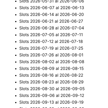
Slots 2026-05-31 al 2026-06-06
Slots 2026-06-07 al 2026-06-13
Slots 2026-06-14 al 2026-06-20
Slots 2026-06-21 al 2026-06-27
Slots 2026-06-28 al 2026-07-04
Slots 2026-07-05 al 2026-07-11
Slots 2026-07-12 al 2026-07-18
Slots 2026-07-19 al 2026-07-25
Slots 2026-07-26 al 2026-08-01
Slots 2026-08-02 al 2026-08-08
Slots 2026-08-09 al 2026-08-15
Slots 2026-08-16 al 2026-08-22
Slots 2026-08-23 al 2026-08-29
Slots 2026-08-30 al 2026-09-05
Slots 2026-09-06 al 2026-09-12
Slots 2026-09-13 al 2026-09-19