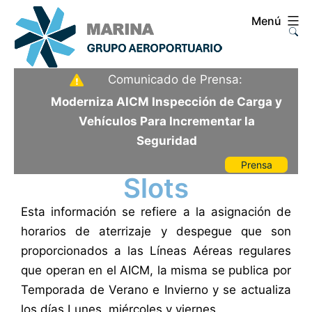
Saltar
Menú
al
contenido
Aeropuerto
Comunicado de Prensa:
Internacional
Moderniza AICM Inspección de Carga y
de
Vehículos Para Incrementar la
la
Seguridad
Ciudad
Prensa
de
Slots
México
Esta información se refiere a la asignación de
horarios de aterrizaje y despegue que son
proporcionados a las Líneas Aéreas regulares
que operan en el AICM, la misma se publica por
Temporada de Verano e Invierno y se actualiza
los días Lunes, miércoles y viernes.