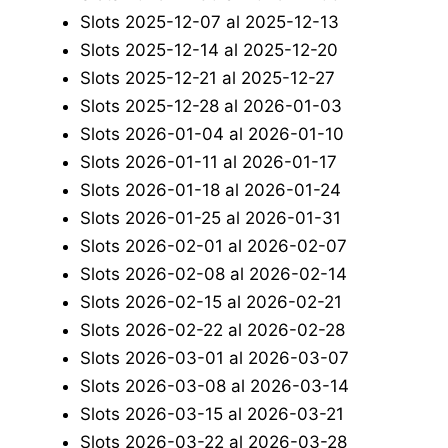
Slots 2025-12-07 al 2025-12-13
Slots 2025-12-14 al 2025-12-20
Slots 2025-12-21 al 2025-12-27
Slots 2025-12-28 al 2026-01-03
Slots 2026-01-04 al 2026-01-10
Slots 2026-01-11 al 2026-01-17
Slots 2026-01-18 al 2026-01-24
Slots 2026-01-25 al 2026-01-31
Slots 2026-02-01 al 2026-02-07
Slots 2026-02-08 al 2026-02-14
Slots 2026-02-15 al 2026-02-21
Slots 2026-02-22 al 2026-02-28
Slots 2026-03-01 al 2026-03-07
Slots 2026-03-08 al 2026-03-14
Slots 2026-03-15 al 2026-03-21
Slots 2026-03-22 al 2026-03-28