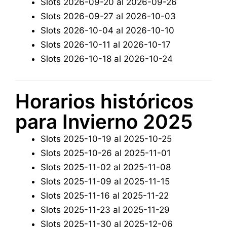
Slots 2026-09-20 al 2026-09-26
Slots 2026-09-27 al 2026-10-03
Slots 2026-10-04 al 2026-10-10
Slots 2026-10-11 al 2026-10-17
Slots 2026-10-18 al 2026-10-24
Horarios históricos
para Invierno 2025
Slots 2025-10-19 al 2025-10-25
Slots 2025-10-26 al 2025-11-01
Slots 2025-11-02 al 2025-11-08
Slots 2025-11-09 al 2025-11-15
Slots 2025-11-16 al 2025-11-22
Slots 2025-11-23 al 2025-11-29
Slots 2025-11-30 al 2025-12-06