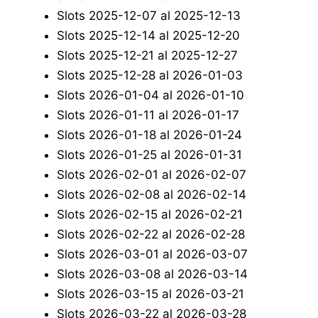
Slots 2025-12-07 al 2025-12-13
Slots 2025-12-14 al 2025-12-20
Slots 2025-12-21 al 2025-12-27
Slots 2025-12-28 al 2026-01-03
Slots 2026-01-04 al 2026-01-10
Slots 2026-01-11 al 2026-01-17
Slots 2026-01-18 al 2026-01-24
Slots 2026-01-25 al 2026-01-31
Slots 2026-02-01 al 2026-02-07
Slots 2026-02-08 al 2026-02-14
Slots 2026-02-15 al 2026-02-21
Slots 2026-02-22 al 2026-02-28
Slots 2026-03-01 al 2026-03-07
Slots 2026-03-08 al 2026-03-14
Slots 2026-03-15 al 2026-03-21
Slots 2026-03-22 al 2026-03-28