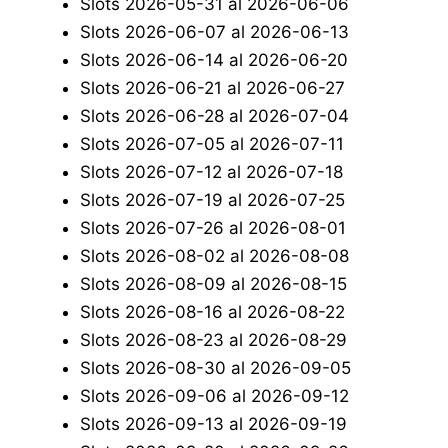
Slots 2026-05-31 al 2026-06-06
Slots 2026-06-07 al 2026-06-13
Slots 2026-06-14 al 2026-06-20
Slots 2026-06-21 al 2026-06-27
Slots 2026-06-28 al 2026-07-04
Slots 2026-07-05 al 2026-07-11
Slots 2026-07-12 al 2026-07-18
Slots 2026-07-19 al 2026-07-25
Slots 2026-07-26 al 2026-08-01
Slots 2026-08-02 al 2026-08-08
Slots 2026-08-09 al 2026-08-15
Slots 2026-08-16 al 2026-08-22
Slots 2026-08-23 al 2026-08-29
Slots 2026-08-30 al 2026-09-05
Slots 2026-09-06 al 2026-09-12
Slots 2026-09-13 al 2026-09-19