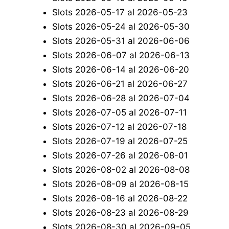
Slots 2026-05-17 al 2026-05-23
Slots 2026-05-24 al 2026-05-30
Slots 2026-05-31 al 2026-06-06
Slots 2026-06-07 al 2026-06-13
Slots 2026-06-14 al 2026-06-20
Slots 2026-06-21 al 2026-06-27
Slots 2026-06-28 al 2026-07-04
Slots 2026-07-05 al 2026-07-11
Slots 2026-07-12 al 2026-07-18
Slots 2026-07-19 al 2026-07-25
Slots 2026-07-26 al 2026-08-01
Slots 2026-08-02 al 2026-08-08
Slots 2026-08-09 al 2026-08-15
Slots 2026-08-16 al 2026-08-22
Slots 2026-08-23 al 2026-08-29
Slots 2026-08-30 al 2026-09-05