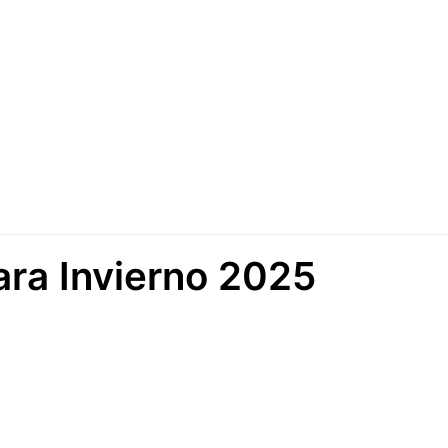
ara Invierno 2025