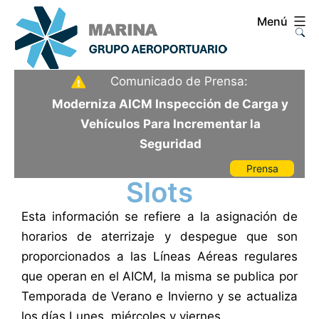
Saltar
Menú
al
contenido
Aeropuerto
Comunicado de Prensa:
Internacional
Moderniza AICM Inspección de Carga y
de
Vehículos Para Incrementar la
la
Seguridad
Ciudad
Prensa
de
Slots
México
Esta información se refiere a la asignación de
horarios de aterrizaje y despegue que son
proporcionados a las Líneas Aéreas regulares
que operan en el AICM, la misma se publica por
Temporada de Verano e Invierno y se actualiza
los días Lunes, miércoles y viernes.