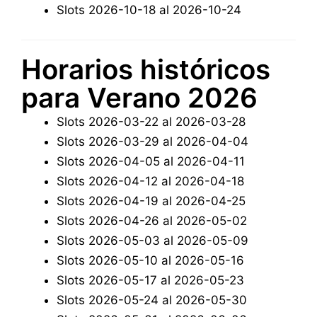
Slots 2026-10-18 al 2026-10-24
Horarios históricos
para Verano 2026
Slots 2026-03-22 al 2026-03-28
Slots 2026-03-29 al 2026-04-04
Slots 2026-04-05 al 2026-04-11
Slots 2026-04-12 al 2026-04-18
Slots 2026-04-19 al 2026-04-25
Slots 2026-04-26 al 2026-05-02
Slots 2026-05-03 al 2026-05-09
Slots 2026-05-10 al 2026-05-16
Slots 2026-05-17 al 2026-05-23
Slots 2026-05-24 al 2026-05-30