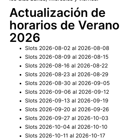
Actualización de
horarios de Verano
2026
Slots 2026-08-02 al 2026-08-08
Slots 2026-08-09 al 2026-08-15
Slots 2026-08-16 al 2026-08-22
Slots 2026-08-23 al 2026-08-29
Slots 2026-08-30 al 2026-09-05
Slots 2026-09-06 al 2026-09-12
Slots 2026-09-13 al 2026-09-19
Slots 2026-09-20 al 2026-09-26
Slots 2026-09-27 al 2026-10-03
Slots 2026-10-04 al 2026-10-10
Slots 2026-10-11 al 2026-10-17