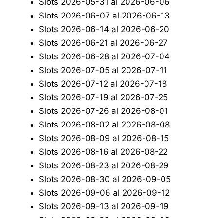
Slots 2026-05-31 al 2026-06-06
Slots 2026-06-07 al 2026-06-13
Slots 2026-06-14 al 2026-06-20
Slots 2026-06-21 al 2026-06-27
Slots 2026-06-28 al 2026-07-04
Slots 2026-07-05 al 2026-07-11
Slots 2026-07-12 al 2026-07-18
Slots 2026-07-19 al 2026-07-25
Slots 2026-07-26 al 2026-08-01
Slots 2026-08-02 al 2026-08-08
Slots 2026-08-09 al 2026-08-15
Slots 2026-08-16 al 2026-08-22
Slots 2026-08-23 al 2026-08-29
Slots 2026-08-30 al 2026-09-05
Slots 2026-09-06 al 2026-09-12
Slots 2026-09-13 al 2026-09-19