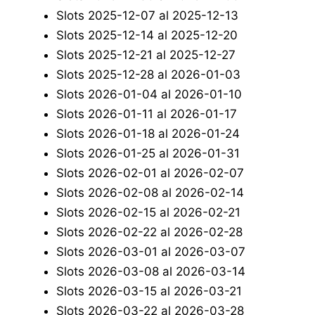
Slots 2025-12-07 al 2025-12-13
Slots 2025-12-14 al 2025-12-20
Slots 2025-12-21 al 2025-12-27
Slots 2025-12-28 al 2026-01-03
Slots 2026-01-04 al 2026-01-10
Slots 2026-01-11 al 2026-01-17
Slots 2026-01-18 al 2026-01-24
Slots 2026-01-25 al 2026-01-31
Slots 2026-02-01 al 2026-02-07
Slots 2026-02-08 al 2026-02-14
Slots 2026-02-15 al 2026-02-21
Slots 2026-02-22 al 2026-02-28
Slots 2026-03-01 al 2026-03-07
Slots 2026-03-08 al 2026-03-14
Slots 2026-03-15 al 2026-03-21
Slots 2026-03-22 al 2026-03-28