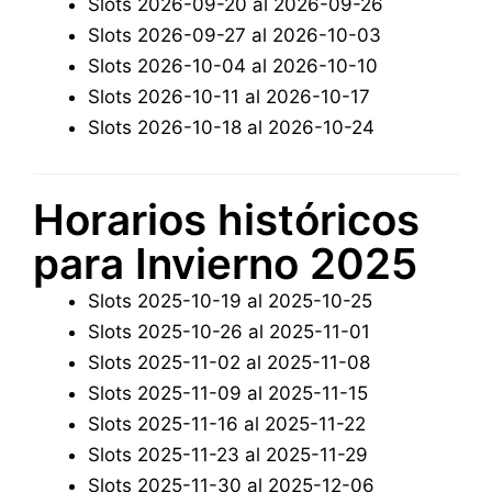
Slots 2026-09-20 al 2026-09-26
Slots 2026-09-27 al 2026-10-03
Slots 2026-10-04 al 2026-10-10
Slots 2026-10-11 al 2026-10-17
Slots 2026-10-18 al 2026-10-24
Horarios históricos
para Invierno 2025
Slots 2025-10-19 al 2025-10-25
Slots 2025-10-26 al 2025-11-01
Slots 2025-11-02 al 2025-11-08
Slots 2025-11-09 al 2025-11-15
Slots 2025-11-16 al 2025-11-22
Slots 2025-11-23 al 2025-11-29
Slots 2025-11-30 al 2025-12-06