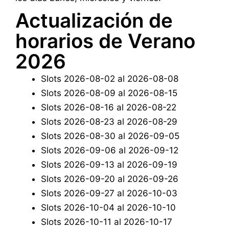
Actualización de
horarios de Verano
2026
Slots 2026-08-02 al 2026-08-08
Slots 2026-08-09 al 2026-08-15
Slots 2026-08-16 al 2026-08-22
Slots 2026-08-23 al 2026-08-29
Slots 2026-08-30 al 2026-09-05
Slots 2026-09-06 al 2026-09-12
Slots 2026-09-13 al 2026-09-19
Slots 2026-09-20 al 2026-09-26
Slots 2026-09-27 al 2026-10-03
Slots 2026-10-04 al 2026-10-10
Slots 2026-10-11 al 2026-10-17