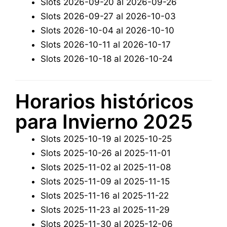
Slots 2026-09-20 al 2026-09-26
Slots 2026-09-27 al 2026-10-03
Slots 2026-10-04 al 2026-10-10
Slots 2026-10-11 al 2026-10-17
Slots 2026-10-18 al 2026-10-24
Horarios históricos
para Invierno 2025
Slots 2025-10-19 al 2025-10-25
Slots 2025-10-26 al 2025-11-01
Slots 2025-11-02 al 2025-11-08
Slots 2025-11-09 al 2025-11-15
Slots 2025-11-16 al 2025-11-22
Slots 2025-11-23 al 2025-11-29
Slots 2025-11-30 al 2025-12-06