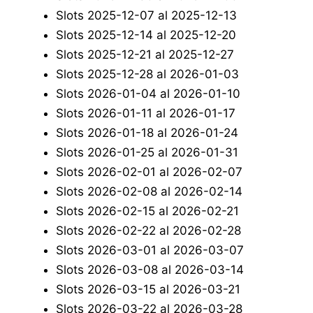
Slots 2025-12-07 al 2025-12-13
Slots 2025-12-14 al 2025-12-20
Slots 2025-12-21 al 2025-12-27
Slots 2025-12-28 al 2026-01-03
Slots 2026-01-04 al 2026-01-10
Slots 2026-01-11 al 2026-01-17
Slots 2026-01-18 al 2026-01-24
Slots 2026-01-25 al 2026-01-31
Slots 2026-02-01 al 2026-02-07
Slots 2026-02-08 al 2026-02-14
Slots 2026-02-15 al 2026-02-21
Slots 2026-02-22 al 2026-02-28
Slots 2026-03-01 al 2026-03-07
Slots 2026-03-08 al 2026-03-14
Slots 2026-03-15 al 2026-03-21
Slots 2026-03-22 al 2026-03-28