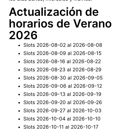
Actualización de
horarios de Verano
2026
Slots 2026-08-02 al 2026-08-08
Slots 2026-08-09 al 2026-08-15
Slots 2026-08-16 al 2026-08-22
Slots 2026-08-23 al 2026-08-29
Slots 2026-08-30 al 2026-09-05
Slots 2026-09-06 al 2026-09-12
Slots 2026-09-13 al 2026-09-19
Slots 2026-09-20 al 2026-09-26
Slots 2026-09-27 al 2026-10-03
Slots 2026-10-04 al 2026-10-10
Slots 2026-10-11 al 2026-10-17