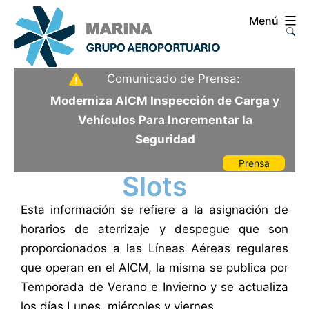
Saltar
Menú
al
contenido
Aeropuerto
Comunicado de Prensa:
Internacional
Moderniza AICM Inspección de Carga y
de
Vehículos Para Incrementar la
la
Seguridad
Ciudad
Prensa
de
Slots
México
Esta información se refiere a la asignación de
horarios de aterrizaje y despegue que son
proporcionados a las Líneas Aéreas regulares
que operan en el AICM, la misma se publica por
Temporada de Verano e Invierno y se actualiza
los días Lunes, miércoles y viernes.