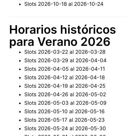
Slots 2026-10-18 al 2026-10-24
Horarios históricos
para Verano 2026
Slots 2026-03-22 al 2026-03-28
Slots 2026-03-29 al 2026-04-04
Slots 2026-04-05 al 2026-04-11
Slots 2026-04-12 al 2026-04-18
Slots 2026-04-19 al 2026-04-25
Slots 2026-04-26 al 2026-05-02
Slots 2026-05-03 al 2026-05-09
Slots 2026-05-10 al 2026-05-16
Slots 2026-05-17 al 2026-05-23
Slots 2026-05-24 al 2026-05-30