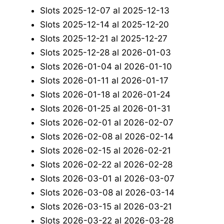
Slots 2025-12-07 al 2025-12-13
Slots 2025-12-14 al 2025-12-20
Slots 2025-12-21 al 2025-12-27
Slots 2025-12-28 al 2026-01-03
Slots 2026-01-04 al 2026-01-10
Slots 2026-01-11 al 2026-01-17
Slots 2026-01-18 al 2026-01-24
Slots 2026-01-25 al 2026-01-31
Slots 2026-02-01 al 2026-02-07
Slots 2026-02-08 al 2026-02-14
Slots 2026-02-15 al 2026-02-21
Slots 2026-02-22 al 2026-02-28
Slots 2026-03-01 al 2026-03-07
Slots 2026-03-08 al 2026-03-14
Slots 2026-03-15 al 2026-03-21
Slots 2026-03-22 al 2026-03-28