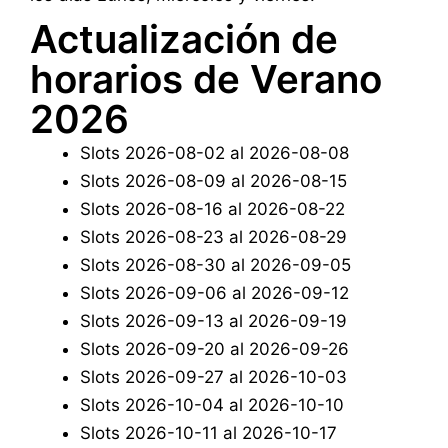
Actualización de
horarios de Verano
2026
Slots 2026-08-02 al 2026-08-08
Slots 2026-08-09 al 2026-08-15
Slots 2026-08-16 al 2026-08-22
Slots 2026-08-23 al 2026-08-29
Slots 2026-08-30 al 2026-09-05
Slots 2026-09-06 al 2026-09-12
Slots 2026-09-13 al 2026-09-19
Slots 2026-09-20 al 2026-09-26
Slots 2026-09-27 al 2026-10-03
Slots 2026-10-04 al 2026-10-10
Slots 2026-10-11 al 2026-10-17