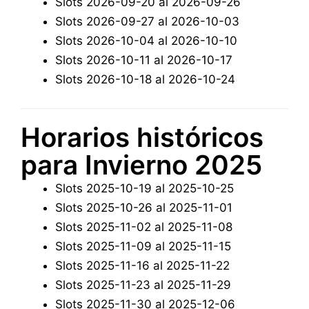
Slots 2026-09-20 al 2026-09-26
Slots 2026-09-27 al 2026-10-03
Slots 2026-10-04 al 2026-10-10
Slots 2026-10-11 al 2026-10-17
Slots 2026-10-18 al 2026-10-24
Horarios históricos
para Invierno 2025
Slots 2025-10-19 al 2025-10-25
Slots 2025-10-26 al 2025-11-01
Slots 2025-11-02 al 2025-11-08
Slots 2025-11-09 al 2025-11-15
Slots 2025-11-16 al 2025-11-22
Slots 2025-11-23 al 2025-11-29
Slots 2025-11-30 al 2025-12-06