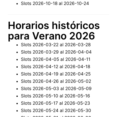
Slots 2026-10-18 al 2026-10-24
Horarios históricos
para Verano 2026
Slots 2026-03-22 al 2026-03-28
Slots 2026-03-29 al 2026-04-04
Slots 2026-04-05 al 2026-04-11
Slots 2026-04-12 al 2026-04-18
Slots 2026-04-19 al 2026-04-25
Slots 2026-04-26 al 2026-05-02
Slots 2026-05-03 al 2026-05-09
Slots 2026-05-10 al 2026-05-16
Slots 2026-05-17 al 2026-05-23
Slots 2026-05-24 al 2026-05-30