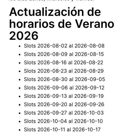
Actualización de
horarios de Verano
2026
Slots 2026-08-02 al 2026-08-08
Slots 2026-08-09 al 2026-08-15
Slots 2026-08-16 al 2026-08-22
Slots 2026-08-23 al 2026-08-29
Slots 2026-08-30 al 2026-09-05
Slots 2026-09-06 al 2026-09-12
Slots 2026-09-13 al 2026-09-19
Slots 2026-09-20 al 2026-09-26
Slots 2026-09-27 al 2026-10-03
Slots 2026-10-04 al 2026-10-10
Slots 2026-10-11 al 2026-10-17