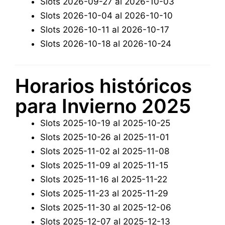
Slots 2026-09-27 al 2026-10-03
Slots 2026-10-04 al 2026-10-10
Slots 2026-10-11 al 2026-10-17
Slots 2026-10-18 al 2026-10-24
Horarios históricos
para Invierno 2025
Slots 2025-10-19 al 2025-10-25
Slots 2025-10-26 al 2025-11-01
Slots 2025-11-02 al 2025-11-08
Slots 2025-11-09 al 2025-11-15
Slots 2025-11-16 al 2025-11-22
Slots 2025-11-23 al 2025-11-29
Slots 2025-11-30 al 2025-12-06
Slots 2025-12-07 al 2025-12-13