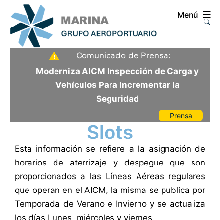
Saltar
Menú
al
contenido
Aeropuerto
Comunicado de Prensa:
Internacional
Moderniza AICM Inspección de Carga y
de
Vehículos Para Incrementar la
la
Seguridad
Ciudad
Prensa
de
Slots
México
Esta información se refiere a la asignación de
horarios de aterrizaje y despegue que son
proporcionados a las Líneas Aéreas regulares
que operan en el AICM, la misma se publica por
Temporada de Verano e Invierno y se actualiza
los días Lunes, miércoles y viernes.