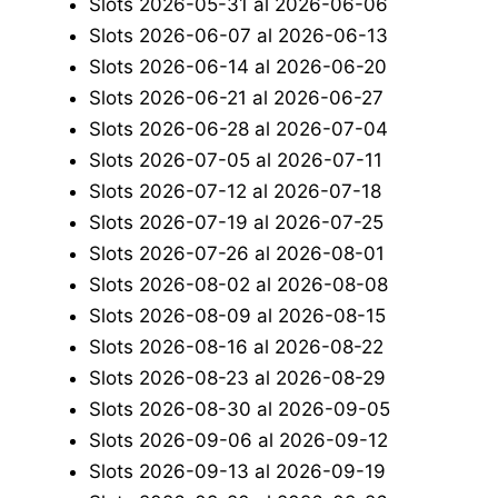
Slots 2026-05-31 al 2026-06-06
Slots 2026-06-07 al 2026-06-13
Slots 2026-06-14 al 2026-06-20
Slots 2026-06-21 al 2026-06-27
Slots 2026-06-28 al 2026-07-04
Slots 2026-07-05 al 2026-07-11
Slots 2026-07-12 al 2026-07-18
Slots 2026-07-19 al 2026-07-25
Slots 2026-07-26 al 2026-08-01
Slots 2026-08-02 al 2026-08-08
Slots 2026-08-09 al 2026-08-15
Slots 2026-08-16 al 2026-08-22
Slots 2026-08-23 al 2026-08-29
Slots 2026-08-30 al 2026-09-05
Slots 2026-09-06 al 2026-09-12
Slots 2026-09-13 al 2026-09-19