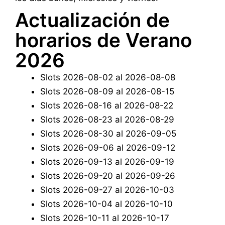
Actualización de
horarios de Verano
2026
Slots 2026-08-02 al 2026-08-08
Slots 2026-08-09 al 2026-08-15
Slots 2026-08-16 al 2026-08-22
Slots 2026-08-23 al 2026-08-29
Slots 2026-08-30 al 2026-09-05
Slots 2026-09-06 al 2026-09-12
Slots 2026-09-13 al 2026-09-19
Slots 2026-09-20 al 2026-09-26
Slots 2026-09-27 al 2026-10-03
Slots 2026-10-04 al 2026-10-10
Slots 2026-10-11 al 2026-10-17