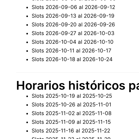
Slots 2026-09-06 al 2026-09-12
Slots 2026-09-13 al 2026-09-19
Slots 2026-09-20 al 2026-09-26
Slots 2026-09-27 al 2026-10-03
Slots 2026-10-04 al 2026-10-10
Slots 2026-10-11 al 2026-10-17
Slots 2026-10-18 al 2026-10-24
Horarios históricos p
Slots 2025-10-19 al 2025-10-25
Slots 2025-10-26 al 2025-11-01
Slots 2025-11-02 al 2025-11-08
Slots 2025-11-09 al 2025-11-15
Slots 2025-11-16 al 2025-11-22