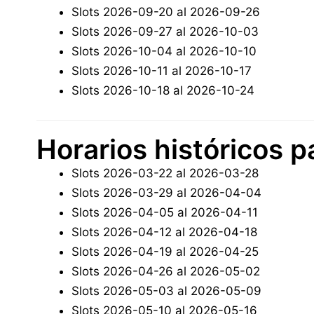
Slots 2026-09-20 al 2026-09-26
Slots 2026-09-27 al 2026-10-03
Slots 2026-10-04 al 2026-10-10
Slots 2026-10-11 al 2026-10-17
Slots 2026-10-18 al 2026-10-24
Horarios históricos 
Slots 2026-03-22 al 2026-03-28
Slots 2026-03-29 al 2026-04-04
Slots 2026-04-05 al 2026-04-11
Slots 2026-04-12 al 2026-04-18
Slots 2026-04-19 al 2026-04-25
Slots 2026-04-26 al 2026-05-02
Slots 2026-05-03 al 2026-05-09
Slots 2026-05-10 al 2026-05-16