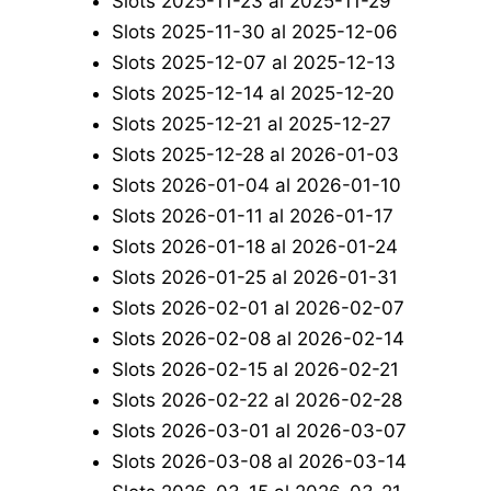
Slots 2025-11-23 al 2025-11-29
Slots 2025-11-30 al 2025-12-06
Slots 2025-12-07 al 2025-12-13
Slots 2025-12-14 al 2025-12-20
Slots 2025-12-21 al 2025-12-27
Slots 2025-12-28 al 2026-01-03
Slots 2026-01-04 al 2026-01-10
Slots 2026-01-11 al 2026-01-17
Slots 2026-01-18 al 2026-01-24
Slots 2026-01-25 al 2026-01-31
Slots 2026-02-01 al 2026-02-07
Slots 2026-02-08 al 2026-02-14
Slots 2026-02-15 al 2026-02-21
Slots 2026-02-22 al 2026-02-28
Slots 2026-03-01 al 2026-03-07
Slots 2026-03-08 al 2026-03-14