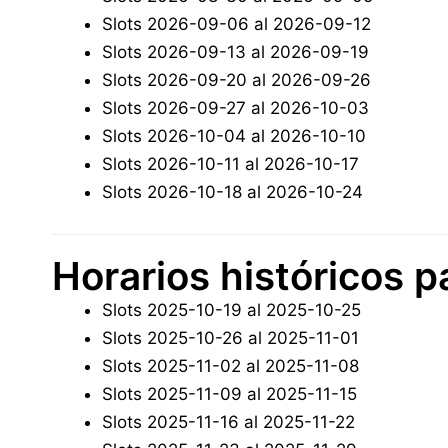
Slots 2026-09-06 al 2026-09-12
Slots 2026-09-13 al 2026-09-19
Slots 2026-09-20 al 2026-09-26
Slots 2026-09-27 al 2026-10-03
Slots 2026-10-04 al 2026-10-10
Slots 2026-10-11 al 2026-10-17
Slots 2026-10-18 al 2026-10-24
Horarios históricos p
Slots 2025-10-19 al 2025-10-25
Slots 2025-10-26 al 2025-11-01
Slots 2025-11-02 al 2025-11-08
Slots 2025-11-09 al 2025-11-15
Slots 2025-11-16 al 2025-11-22