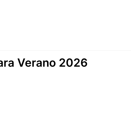
para Verano 2026