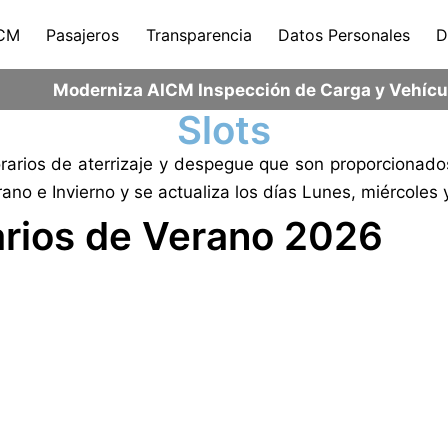
CM
Pasajeros
Transparencia
Datos Personales
D
Moderniza AICM Inspección de Carga y Vehícul
Slots
horarios de aterrizaje y despegue que son proporcionado
o e Invierno y se actualiza los días Lunes, miércoles y
arios de Verano 2026