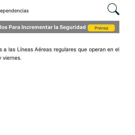
ependencias
os Para Incrementar la Seguridad
Prensa
s a las Líneas Aéreas regulares que operan en el
 viernes.