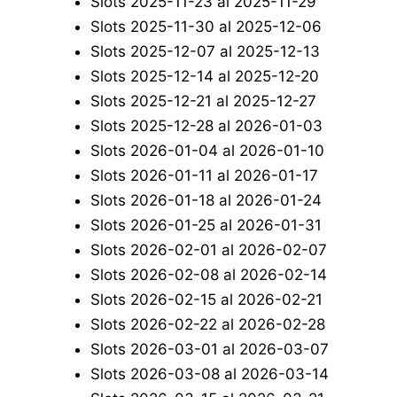
Slots 2025-11-23 al 2025-11-29
Slots 2025-11-30 al 2025-12-06
Slots 2025-12-07 al 2025-12-13
Slots 2025-12-14 al 2025-12-20
Slots 2025-12-21 al 2025-12-27
Slots 2025-12-28 al 2026-01-03
Slots 2026-01-04 al 2026-01-10
Slots 2026-01-11 al 2026-01-17
Slots 2026-01-18 al 2026-01-24
Slots 2026-01-25 al 2026-01-31
Slots 2026-02-01 al 2026-02-07
Slots 2026-02-08 al 2026-02-14
Slots 2026-02-15 al 2026-02-21
Slots 2026-02-22 al 2026-02-28
Slots 2026-03-01 al 2026-03-07
Slots 2026-03-08 al 2026-03-14