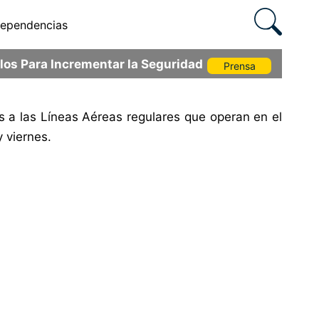
ependencias
os Para Incrementar la Seguridad
Prensa
s a las Líneas Aéreas regulares que operan en el
 viernes.