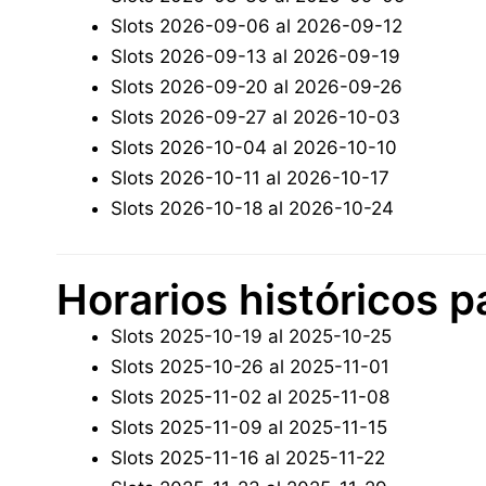
Slots 2026-09-06 al 2026-09-12
Slots 2026-09-13 al 2026-09-19
Slots 2026-09-20 al 2026-09-26
Slots 2026-09-27 al 2026-10-03
Slots 2026-10-04 al 2026-10-10
Slots 2026-10-11 al 2026-10-17
Slots 2026-10-18 al 2026-10-24
Horarios históricos p
Slots 2025-10-19 al 2025-10-25
Slots 2025-10-26 al 2025-11-01
Slots 2025-11-02 al 2025-11-08
Slots 2025-11-09 al 2025-11-15
Slots 2025-11-16 al 2025-11-22