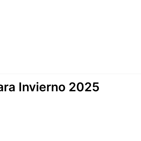
ara Invierno 2025