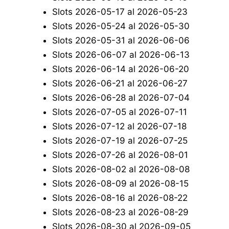
Slots 2026-05-17 al 2026-05-23
Slots 2026-05-24 al 2026-05-30
Slots 2026-05-31 al 2026-06-06
Slots 2026-06-07 al 2026-06-13
Slots 2026-06-14 al 2026-06-20
Slots 2026-06-21 al 2026-06-27
Slots 2026-06-28 al 2026-07-04
Slots 2026-07-05 al 2026-07-11
Slots 2026-07-12 al 2026-07-18
Slots 2026-07-19 al 2026-07-25
Slots 2026-07-26 al 2026-08-01
Slots 2026-08-02 al 2026-08-08
Slots 2026-08-09 al 2026-08-15
Slots 2026-08-16 al 2026-08-22
Slots 2026-08-23 al 2026-08-29
Slots 2026-08-30 al 2026-09-05