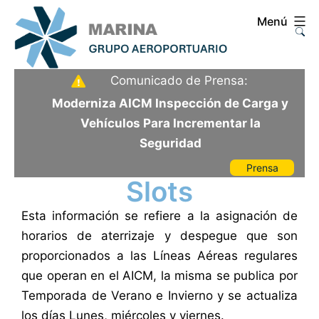
Saltar
Menú
al
contenido
Aeropuerto
Comunicado de Prensa:
Internacional
Moderniza AICM Inspección de Carga y
de
Vehículos Para Incrementar la
la
Seguridad
Ciudad
Prensa
de
Slots
México
Esta información se refiere a la asignación de
horarios de aterrizaje y despegue que son
proporcionados a las Líneas Aéreas regulares
que operan en el AICM, la misma se publica por
Temporada de Verano e Invierno y se actualiza
los días Lunes, miércoles y viernes.