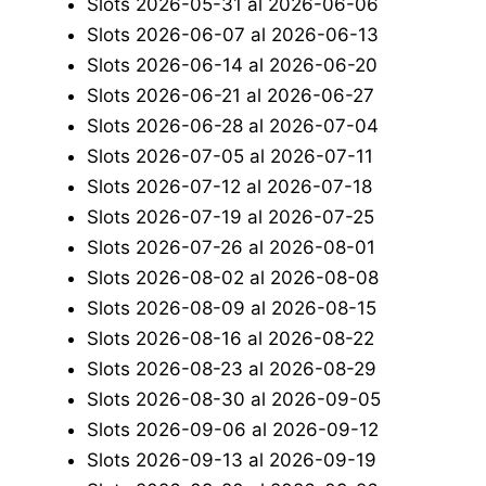
Slots 2026-05-31 al 2026-06-06
Slots 2026-06-07 al 2026-06-13
Slots 2026-06-14 al 2026-06-20
Slots 2026-06-21 al 2026-06-27
Slots 2026-06-28 al 2026-07-04
Slots 2026-07-05 al 2026-07-11
Slots 2026-07-12 al 2026-07-18
Slots 2026-07-19 al 2026-07-25
Slots 2026-07-26 al 2026-08-01
Slots 2026-08-02 al 2026-08-08
Slots 2026-08-09 al 2026-08-15
Slots 2026-08-16 al 2026-08-22
Slots 2026-08-23 al 2026-08-29
Slots 2026-08-30 al 2026-09-05
Slots 2026-09-06 al 2026-09-12
Slots 2026-09-13 al 2026-09-19