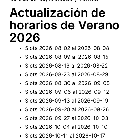
Actualización de
horarios de Verano
2026
Slots 2026-08-02 al 2026-08-08
Slots 2026-08-09 al 2026-08-15
Slots 2026-08-16 al 2026-08-22
Slots 2026-08-23 al 2026-08-29
Slots 2026-08-30 al 2026-09-05
Slots 2026-09-06 al 2026-09-12
Slots 2026-09-13 al 2026-09-19
Slots 2026-09-20 al 2026-09-26
Slots 2026-09-27 al 2026-10-03
Slots 2026-10-04 al 2026-10-10
Slots 2026-10-11 al 2026-10-17