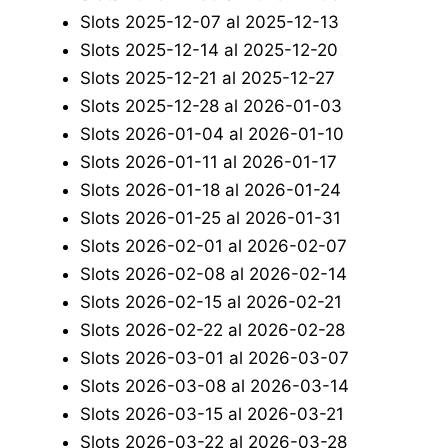
Slots 2025-12-07 al 2025-12-13
Slots 2025-12-14 al 2025-12-20
Slots 2025-12-21 al 2025-12-27
Slots 2025-12-28 al 2026-01-03
Slots 2026-01-04 al 2026-01-10
Slots 2026-01-11 al 2026-01-17
Slots 2026-01-18 al 2026-01-24
Slots 2026-01-25 al 2026-01-31
Slots 2026-02-01 al 2026-02-07
Slots 2026-02-08 al 2026-02-14
Slots 2026-02-15 al 2026-02-21
Slots 2026-02-22 al 2026-02-28
Slots 2026-03-01 al 2026-03-07
Slots 2026-03-08 al 2026-03-14
Slots 2026-03-15 al 2026-03-21
Slots 2026-03-22 al 2026-03-28