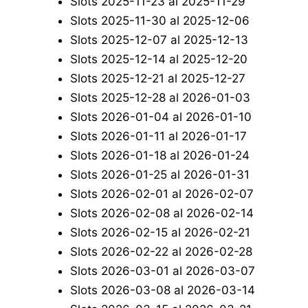
Slots 2025-11-23 al 2025-11-29
Slots 2025-11-30 al 2025-12-06
Slots 2025-12-07 al 2025-12-13
Slots 2025-12-14 al 2025-12-20
Slots 2025-12-21 al 2025-12-27
Slots 2025-12-28 al 2026-01-03
Slots 2026-01-04 al 2026-01-10
Slots 2026-01-11 al 2026-01-17
Slots 2026-01-18 al 2026-01-24
Slots 2026-01-25 al 2026-01-31
Slots 2026-02-01 al 2026-02-07
Slots 2026-02-08 al 2026-02-14
Slots 2026-02-15 al 2026-02-21
Slots 2026-02-22 al 2026-02-28
Slots 2026-03-01 al 2026-03-07
Slots 2026-03-08 al 2026-03-14