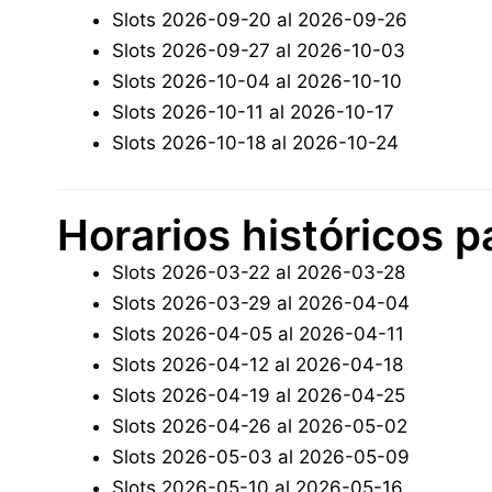
Slots 2026-09-20 al 2026-09-26
Slots 2026-09-27 al 2026-10-03
Slots 2026-10-04 al 2026-10-10
Slots 2026-10-11 al 2026-10-17
Slots 2026-10-18 al 2026-10-24
Horarios históricos 
Slots 2026-03-22 al 2026-03-28
Slots 2026-03-29 al 2026-04-04
Slots 2026-04-05 al 2026-04-11
Slots 2026-04-12 al 2026-04-18
Slots 2026-04-19 al 2026-04-25
Slots 2026-04-26 al 2026-05-02
Slots 2026-05-03 al 2026-05-09
Slots 2026-05-10 al 2026-05-16