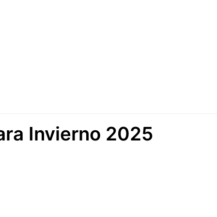
ara Invierno 2025