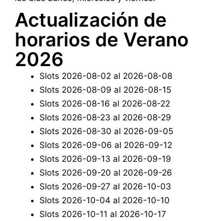
Actualización de
horarios de Verano
2026
Slots 2026-08-02 al 2026-08-08
Slots 2026-08-09 al 2026-08-15
Slots 2026-08-16 al 2026-08-22
Slots 2026-08-23 al 2026-08-29
Slots 2026-08-30 al 2026-09-05
Slots 2026-09-06 al 2026-09-12
Slots 2026-09-13 al 2026-09-19
Slots 2026-09-20 al 2026-09-26
Slots 2026-09-27 al 2026-10-03
Slots 2026-10-04 al 2026-10-10
Slots 2026-10-11 al 2026-10-17