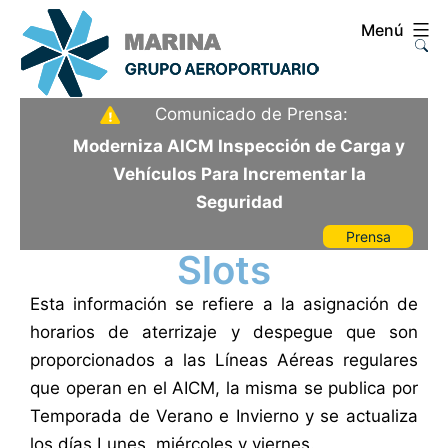
Saltar
Menú
al
contenido
Aeropuerto
Comunicado de Prensa:
Internacional
Moderniza AICM Inspección de Carga y
de
Vehículos Para Incrementar la
la
Seguridad
Ciudad
Prensa
de
Slots
México
Esta información se refiere a la asignación de
horarios de aterrizaje y despegue que son
proporcionados a las Líneas Aéreas regulares
que operan en el AICM, la misma se publica por
Temporada de Verano e Invierno y se actualiza
los días Lunes, miércoles y viernes.