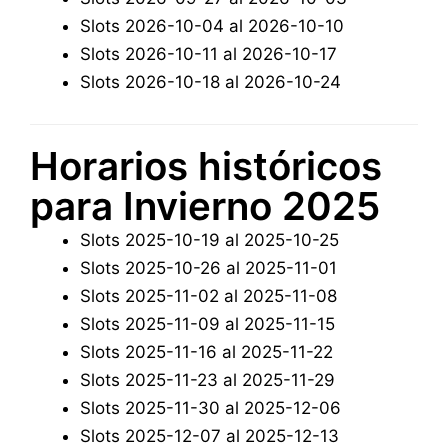
Slots 2026-10-04 al 2026-10-10
Slots 2026-10-11 al 2026-10-17
Slots 2026-10-18 al 2026-10-24
Horarios históricos
para Invierno 2025
Slots 2025-10-19 al 2025-10-25
Slots 2025-10-26 al 2025-11-01
Slots 2025-11-02 al 2025-11-08
Slots 2025-11-09 al 2025-11-15
Slots 2025-11-16 al 2025-11-22
Slots 2025-11-23 al 2025-11-29
Slots 2025-11-30 al 2025-12-06
Slots 2025-12-07 al 2025-12-13