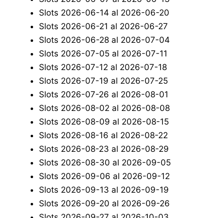
Slots 2026-06-14 al 2026-06-20
Slots 2026-06-21 al 2026-06-27
Slots 2026-06-28 al 2026-07-04
Slots 2026-07-05 al 2026-07-11
Slots 2026-07-12 al 2026-07-18
Slots 2026-07-19 al 2026-07-25
Slots 2026-07-26 al 2026-08-01
Slots 2026-08-02 al 2026-08-08
Slots 2026-08-09 al 2026-08-15
Slots 2026-08-16 al 2026-08-22
Slots 2026-08-23 al 2026-08-29
Slots 2026-08-30 al 2026-09-05
Slots 2026-09-06 al 2026-09-12
Slots 2026-09-13 al 2026-09-19
Slots 2026-09-20 al 2026-09-26
Slots 2026-09-27 al 2026-10-03