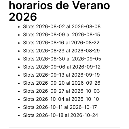
horarios de Verano
2026
Slots 2026-08-02 al 2026-08-08
Slots 2026-08-09 al 2026-08-15
Slots 2026-08-16 al 2026-08-22
Slots 2026-08-23 al 2026-08-29
Slots 2026-08-30 al 2026-09-05
Slots 2026-09-06 al 2026-09-12
Slots 2026-09-13 al 2026-09-19
Slots 2026-09-20 al 2026-09-26
Slots 2026-09-27 al 2026-10-03
Slots 2026-10-04 al 2026-10-10
Slots 2026-10-11 al 2026-10-17
Slots 2026-10-18 al 2026-10-24