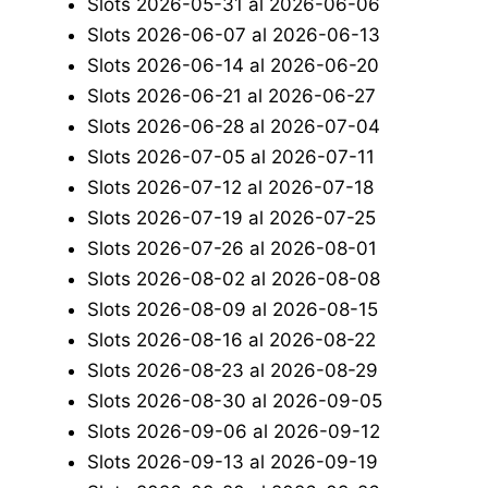
Slots 2026-05-31 al 2026-06-06
Slots 2026-06-07 al 2026-06-13
Slots 2026-06-14 al 2026-06-20
Slots 2026-06-21 al 2026-06-27
Slots 2026-06-28 al 2026-07-04
Slots 2026-07-05 al 2026-07-11
Slots 2026-07-12 al 2026-07-18
Slots 2026-07-19 al 2026-07-25
Slots 2026-07-26 al 2026-08-01
Slots 2026-08-02 al 2026-08-08
Slots 2026-08-09 al 2026-08-15
Slots 2026-08-16 al 2026-08-22
Slots 2026-08-23 al 2026-08-29
Slots 2026-08-30 al 2026-09-05
Slots 2026-09-06 al 2026-09-12
Slots 2026-09-13 al 2026-09-19