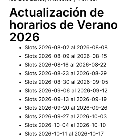
Actualización de
horarios de Verano
2026
Slots 2026-08-02 al 2026-08-08
Slots 2026-08-09 al 2026-08-15
Slots 2026-08-16 al 2026-08-22
Slots 2026-08-23 al 2026-08-29
Slots 2026-08-30 al 2026-09-05
Slots 2026-09-06 al 2026-09-12
Slots 2026-09-13 al 2026-09-19
Slots 2026-09-20 al 2026-09-26
Slots 2026-09-27 al 2026-10-03
Slots 2026-10-04 al 2026-10-10
Slots 2026-10-11 al 2026-10-17