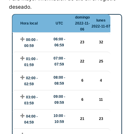
deseado.
domingo
lunes
Hora local
UTC
2022-11-
2022-11-07
06
06:00 -
00:00 -
23
32
06:59
00:59
07:00 -
01:00 -
22
25
07:59
01:59
08:00 -
02:00 -
6
4
08:59
02:59
09:00 -
03:00 -
6
11
09:59
03:59
10:00 -
04:00 -
21
23
10:59
04:59