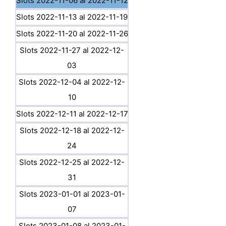
Slots 2022-11-06 al 2022-11-12
Slots 2022-11-13 al 2022-11-19
Slots 2022-11-20 al 2022-11-26
Slots 2022-11-27 al 2022-12-
03
Slots 2022-12-04 al 2022-12-
10
Slots 2022-12-11 al 2022-12-17
Slots 2022-12-18 al 2022-12-
24
Slots 2022-12-25 al 2022-12-
31
Slots 2023-01-01 al 2023-01-
07
Slots 2023-01-08 al 2023-01-