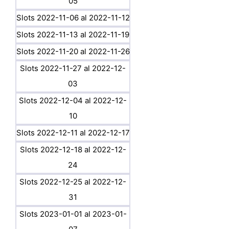
05
Slots 2022-11-06 al 2022-11-12
Slots 2022-11-13 al 2022-11-19
Slots 2022-11-20 al 2022-11-26
Slots 2022-11-27 al 2022-12-
03
Slots 2022-12-04 al 2022-12-
10
Slots 2022-12-11 al 2022-12-17
Slots 2022-12-18 al 2022-12-
24
Slots 2022-12-25 al 2022-12-
31
Slots 2023-01-01 al 2023-01-