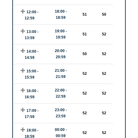
18:00 -
12:00 -
51
50
18:59
12:59
19:00 -
13:00 -
51
52
19:59
13:59
20:00 -
14:00 -
50
52
20:59
14:59
21:00 -
15:00 -
52
52
21:59
15:59
22:00 -
16:00 -
52
52
22:59
16:59
23:00 -
17:00 -
52
52
23:59
17:59
00:00 -
18:00 -
52
52
00:59
18:59