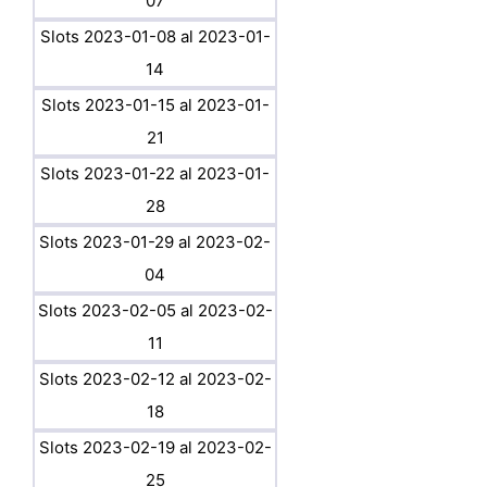
07
Slots 2023-01-08 al 2023-01-
14
Slots 2023-01-15 al 2023-01-
21
Slots 2023-01-22 al 2023-01-
28
Slots 2023-01-29 al 2023-02-
04
Slots 2023-02-05 al 2023-02-
11
Slots 2023-02-12 al 2023-02-
18
Slots 2023-02-19 al 2023-02-
25