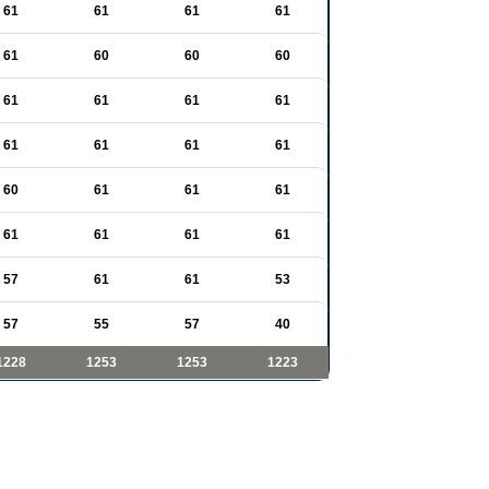
61
61
61
61
61
60
60
60
61
61
61
61
61
61
61
61
60
61
61
61
61
61
61
61
57
61
61
53
57
55
57
40
1228
1253
1253
1223