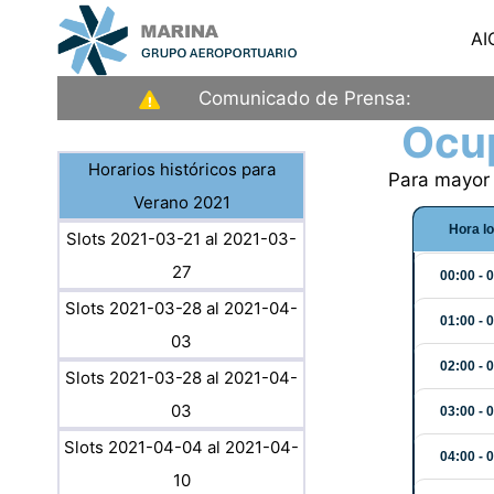
Saltar
AI
al
contenido
Aeropuerto
Comunicado de Prensa:
Internacional
Ocup
de
Horarios históricos para
Para mayor 
la
Verano 2021
Ciudad
Hora lo
Slots 2021-03-21 al 2021-03-
de
27
México
00:00 - 
Slots 2021-03-28 al 2021-04-
01:00 - 
03
02:00 - 
Slots 2021-03-28 al 2021-04-
03
03:00 - 
Slots 2021-04-04 al 2021-04-
04:00 - 
10