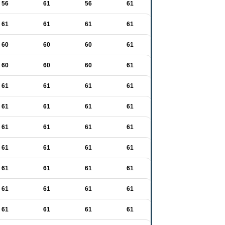
56
61
56
61
61
61
61
61
60
60
60
61
60
60
60
61
61
61
61
61
61
61
61
61
61
61
61
61
61
61
61
61
61
61
61
61
61
61
61
61
61
61
61
61