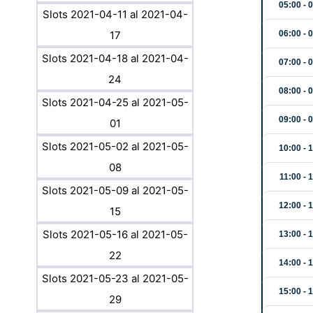
05:00 - 
Slots 2021-04-11 al 2021-04-
17
06:00 - 
Slots 2021-04-18 al 2021-04-
07:00 - 
24
08:00 - 
Slots 2021-04-25 al 2021-05-
09:00 - 
01
Slots 2021-05-02 al 2021-05-
10:00 - 
08
11:00 - 
Slots 2021-05-09 al 2021-05-
12:00 - 
15
Slots 2021-05-16 al 2021-05-
13:00 - 
22
14:00 - 
Slots 2021-05-23 al 2021-05-
15:00 - 
29