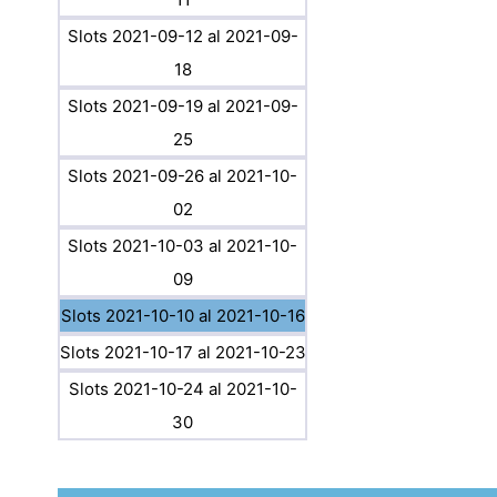
Slots 2021-09-12 al 2021-09-
18
Slots 2021-09-19 al 2021-09-
25
Slots 2021-09-26 al 2021-10-
02
Slots 2021-10-03 al 2021-10-
09
Slots 2021-10-10 al 2021-10-16
Slots 2021-10-17 al 2021-10-23
Slots 2021-10-24 al 2021-10-
30