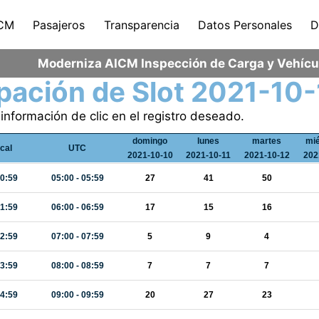
CM
Pasajeros
Transparencia
Datos Personales
D
Moderniza AICM Inspección de Carga y Vehícul
ación de Slot 2021-10-
información de clic en el registro deseado.
domingo
lunes
martes
mié
cal
UTC
2021-10-10
2021-10-11
2021-10-12
202
00:59
05:00 - 05:59
27
41
50
01:59
06:00 - 06:59
17
15
16
02:59
07:00 - 07:59
5
9
4
03:59
08:00 - 08:59
7
7
7
04:59
09:00 - 09:59
20
27
23