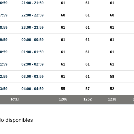
16:59
21:00 - 21:59
61
61
61
17:59
22:00 - 22:59
60
61
60
18:59
23:00 - 23:59
61
61
61
19:59
00:00 - 00:59
61
61
61
20:59
01:00 - 01:59
61
61
61
21:59
02:00 - 02:59
61
61
61
22:59
03:00 - 03:59
61
61
58
23:59
04:00 - 04:59
55
57
52
Total
1206
1252
1238
o disponibles