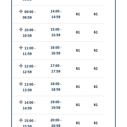
14:00 -
09:00 -
61
61
14:59
09:59
15:00 -
10:00 -
61
61
15:59
10:59
16:00 -
11:00 -
61
61
16:59
11:59
17:00 -
12:00 -
61
61
17:59
12:59
18:00 -
13:00 -
61
61
18:59
13:59
19:00 -
14:00 -
61
61
19:59
14:59
20:00 -
15:00 -
61
61
20:59
15:59