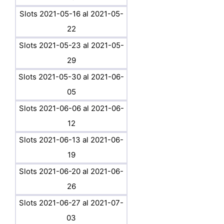
Slots 2021-05-16 al 2021-05-
22
Slots 2021-05-23 al 2021-05-
29
Slots 2021-05-30 al 2021-06-
05
Slots 2021-06-06 al 2021-06-
12
Slots 2021-06-13 al 2021-06-
19
Slots 2021-06-20 al 2021-06-
26
Slots 2021-06-27 al 2021-07-
03