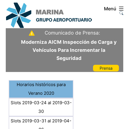
Saltar
Menú
al
contenido
Aeropuerto
Comunicado de Prensa:
Internacional
Moderniza AICM Inspección de Carga y
de
Vehículos Para Incrementar la
la
Seguridad
Ciudad
Prensa
de
México
Horarios históricos para
Verano 2020
Slots 2019-03-24 al 2019-03-
30
Slots 2019-03-31 al 2019-04-