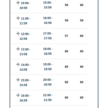
15:00 -
10:00 -
56
60
15:59
10:59
16:00 -
11:00 -
59
59
16:59
11:59
17:00 -
12:00 -
57
60
17:59
12:59
18:00 -
13:00 -
60
60
18:59
13:59
19:00 -
14:00 -
60
60
19:59
14:59
20:00 -
15:00 -
60
60
20:59
15:59
21:00 -
16:00 -
60
60
21:59
16:59