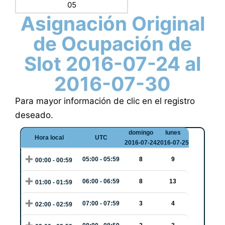
05
Asignación Original
de Ocupación de
Slot 2016-07-24 al
2016-07-30
Para mayor información de clic en el registro
deseado.
domingo
lunes
Hora local
UTC
2016-07-24
2016-07-25
05:00 - 05:59
8
9
00:00 - 00:59
06:00 - 06:59
8
13
01:00 - 01:59
07:00 - 07:59
3
4
02:00 - 02:59