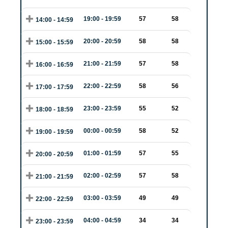
19:00 - 19:59
57
58
14:00 - 14:59
20:00 - 20:59
58
58
15:00 - 15:59
21:00 - 21:59
57
58
16:00 - 16:59
22:00 - 22:59
58
56
17:00 - 17:59
23:00 - 23:59
55
52
18:00 - 18:59
00:00 - 00:59
58
52
19:00 - 19:59
01:00 - 01:59
57
55
20:00 - 20:59
02:00 - 02:59
57
58
21:00 - 21:59
03:00 - 03:59
49
49
22:00 - 22:59
04:00 - 04:59
34
34
23:00 - 23:59