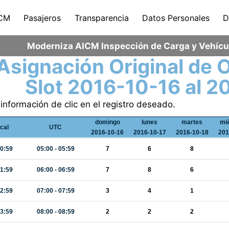
CM
Pasajeros
Transparencia
Datos Personales
D
Moderniza AICM Inspección de Carga y Vehícul
Asignación Original de 
Slot 2016-10-16 al 2
información de clic en el registro deseado.
domingo
lunes
martes
mi
cal
UTC
2016-10-16
2016-10-17
2016-10-18
201
00:59
05:00 - 05:59
7
6
8
01:59
06:00 - 06:59
7
8
6
02:59
07:00 - 07:59
3
4
1
03:59
08:00 - 08:59
2
2
2