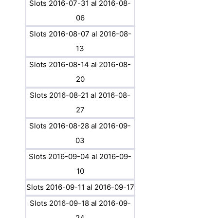
Slots 2016-07-31 al 2016-08-
06
Slots 2016-08-07 al 2016-08-
13
Slots 2016-08-14 al 2016-08-
20
Slots 2016-08-21 al 2016-08-
27
Slots 2016-08-28 al 2016-09-
03
Slots 2016-09-04 al 2016-09-
10
Slots 2016-09-11 al 2016-09-17
Slots 2016-09-18 al 2016-09-
24