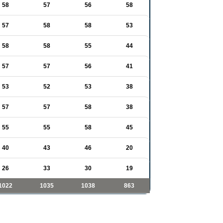
58
57
56
58
57
58
58
53
58
58
55
44
57
57
56
41
53
52
53
38
57
57
58
38
55
55
58
45
40
43
46
20
26
33
30
19
1022
1035
1038
863