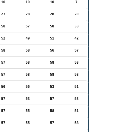
10
10
10
7
23
28
28
20
58
57
58
33
52
49
51
42
58
58
56
57
57
58
58
58
57
58
58
58
56
56
53
51
57
53
57
53
57
55
58
51
57
55
57
58