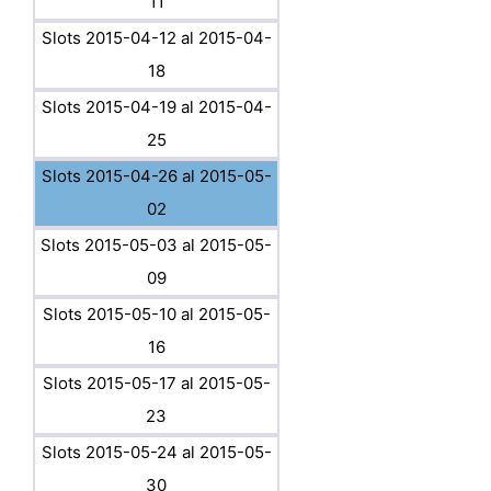
11
Slots 2015-04-12 al 2015-04-
18
Slots 2015-04-19 al 2015-04-
25
Slots 2015-04-26 al 2015-05-
02
Slots 2015-05-03 al 2015-05-
09
Slots 2015-05-10 al 2015-05-
16
Slots 2015-05-17 al 2015-05-
23
Slots 2015-05-24 al 2015-05-
30