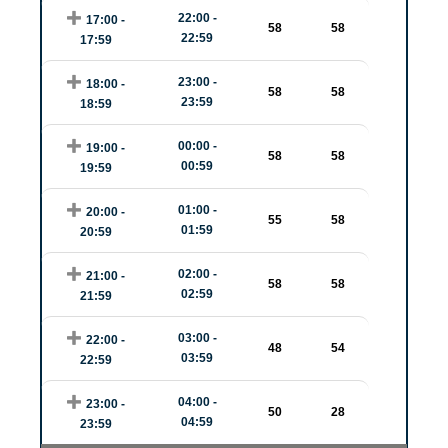
22:00 -
17:00 -
58
58
22:59
17:59
23:00 -
18:00 -
58
58
23:59
18:59
00:00 -
19:00 -
58
58
00:59
19:59
01:00 -
20:00 -
55
58
01:59
20:59
02:00 -
21:00 -
58
58
02:59
21:59
03:00 -
22:00 -
48
54
03:59
22:59
04:00 -
23:00 -
50
28
04:59
23:59