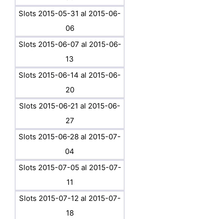
Slots 2015-05-31 al 2015-06-
06
Slots 2015-06-07 al 2015-06-
13
Slots 2015-06-14 al 2015-06-
20
Slots 2015-06-21 al 2015-06-
27
Slots 2015-06-28 al 2015-07-
04
Slots 2015-07-05 al 2015-07-
11
Slots 2015-07-12 al 2015-07-
18