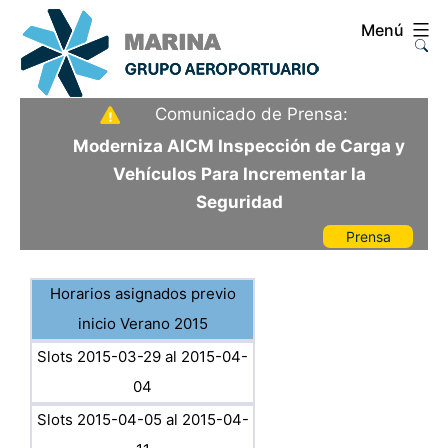
Saltar
Menú
al
contenido
Aeropuerto
Comunicado de Prensa:
Internacional
Moderniza AICM Inspección de Carga y
de
Vehículos Para Incrementar la
la
Seguridad
Ciudad
Prensa
de
México
Horarios asignados previo
inicio Verano 2015
Slots 2015-03-29 al 2015-04-
04
Slots 2015-04-05 al 2015-04-