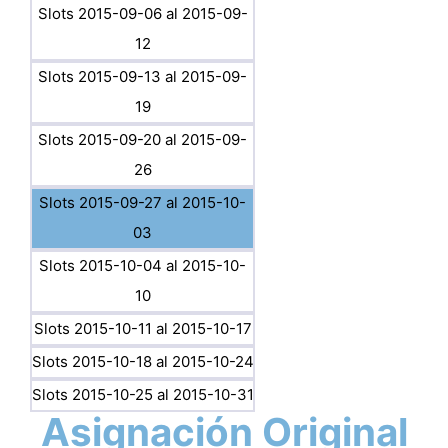
Slots 2015-09-06 al 2015-09-
12
Slots 2015-09-13 al 2015-09-
19
Slots 2015-09-20 al 2015-09-
26
Slots 2015-09-27 al 2015-10-
03
Slots 2015-10-04 al 2015-10-
10
Slots 2015-10-11 al 2015-10-17
Slots 2015-10-18 al 2015-10-24
Slots 2015-10-25 al 2015-10-31
Asignación Original