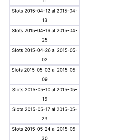
11
Slots 2015-04-12 al 2015-04-
18
Slots 2015-04-19 al 2015-04-
25
Slots 2015-04-26 al 2015-05-
02
Slots 2015-05-03 al 2015-05-
09
Slots 2015-05-10 al 2015-05-
16
Slots 2015-05-17 al 2015-05-
23
Slots 2015-05-24 al 2015-05-
30