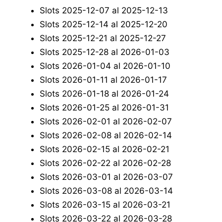
Slots 2025-12-07 al 2025-12-13
Slots 2025-12-14 al 2025-12-20
Slots 2025-12-21 al 2025-12-27
Slots 2025-12-28 al 2026-01-03
Slots 2026-01-04 al 2026-01-10
Slots 2026-01-11 al 2026-01-17
Slots 2026-01-18 al 2026-01-24
Slots 2026-01-25 al 2026-01-31
Slots 2026-02-01 al 2026-02-07
Slots 2026-02-08 al 2026-02-14
Slots 2026-02-15 al 2026-02-21
Slots 2026-02-22 al 2026-02-28
Slots 2026-03-01 al 2026-03-07
Slots 2026-03-08 al 2026-03-14
Slots 2026-03-15 al 2026-03-21
Slots 2026-03-22 al 2026-03-28