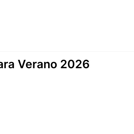
para Verano 2026