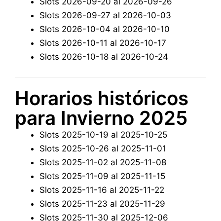
Slots 2026-09-20 al 2026-09-26
Slots 2026-09-27 al 2026-10-03
Slots 2026-10-04 al 2026-10-10
Slots 2026-10-11 al 2026-10-17
Slots 2026-10-18 al 2026-10-24
Horarios históricos
para Invierno 2025
Slots 2025-10-19 al 2025-10-25
Slots 2025-10-26 al 2025-11-01
Slots 2025-11-02 al 2025-11-08
Slots 2025-11-09 al 2025-11-15
Slots 2025-11-16 al 2025-11-22
Slots 2025-11-23 al 2025-11-29
Slots 2025-11-30 al 2025-12-06