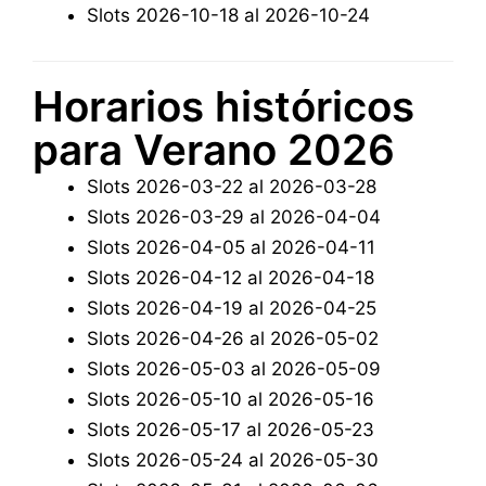
Slots 2026-10-18 al 2026-10-24
Horarios históricos
para Verano 2026
Slots 2026-03-22 al 2026-03-28
Slots 2026-03-29 al 2026-04-04
Slots 2026-04-05 al 2026-04-11
Slots 2026-04-12 al 2026-04-18
Slots 2026-04-19 al 2026-04-25
Slots 2026-04-26 al 2026-05-02
Slots 2026-05-03 al 2026-05-09
Slots 2026-05-10 al 2026-05-16
Slots 2026-05-17 al 2026-05-23
Slots 2026-05-24 al 2026-05-30