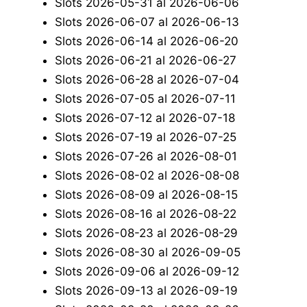
Slots 2026-05-31 al 2026-06-06
Slots 2026-06-07 al 2026-06-13
Slots 2026-06-14 al 2026-06-20
Slots 2026-06-21 al 2026-06-27
Slots 2026-06-28 al 2026-07-04
Slots 2026-07-05 al 2026-07-11
Slots 2026-07-12 al 2026-07-18
Slots 2026-07-19 al 2026-07-25
Slots 2026-07-26 al 2026-08-01
Slots 2026-08-02 al 2026-08-08
Slots 2026-08-09 al 2026-08-15
Slots 2026-08-16 al 2026-08-22
Slots 2026-08-23 al 2026-08-29
Slots 2026-08-30 al 2026-09-05
Slots 2026-09-06 al 2026-09-12
Slots 2026-09-13 al 2026-09-19