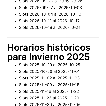
Slots 2026-09-20 al 2026-09-26
Slots 2026-09-27 al 2026-10-03
Slots 2026-10-04 al 2026-10-10
Slots 2026-10-11 al 2026-10-17
Slots 2026-10-18 al 2026-10-24
Horarios históricos
para Invierno 2025
Slots 2025-10-19 al 2025-10-25
Slots 2025-10-26 al 2025-11-01
Slots 2025-11-02 al 2025-11-08
Slots 2025-11-09 al 2025-11-15
Slots 2025-11-16 al 2025-11-22
Slots 2025-11-23 al 2025-11-29
Slots 2025-11-30 al 2025-12-06