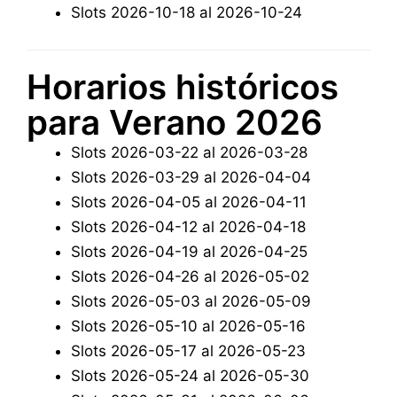
Slots 2026-10-18 al 2026-10-24
Horarios históricos
para Verano 2026
Slots 2026-03-22 al 2026-03-28
Slots 2026-03-29 al 2026-04-04
Slots 2026-04-05 al 2026-04-11
Slots 2026-04-12 al 2026-04-18
Slots 2026-04-19 al 2026-04-25
Slots 2026-04-26 al 2026-05-02
Slots 2026-05-03 al 2026-05-09
Slots 2026-05-10 al 2026-05-16
Slots 2026-05-17 al 2026-05-23
Slots 2026-05-24 al 2026-05-30