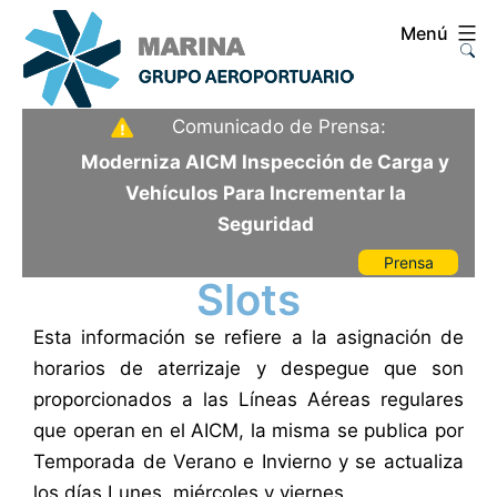
Saltar
Menú
al
contenido
Aeropuerto
Comunicado de Prensa:
Internacional
Moderniza AICM Inspección de Carga y
de
Vehículos Para Incrementar la
la
Seguridad
Ciudad
Prensa
de
Slots
México
Esta información se refiere a la asignación de
horarios de aterrizaje y despegue que son
proporcionados a las Líneas Aéreas regulares
que operan en el AICM, la misma se publica por
Temporada de Verano e Invierno y se actualiza
los días Lunes, miércoles y viernes.