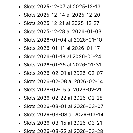
Slots 2025-12-07 al 2025-12-13
Slots 2025-12-14 al 2025-12-20
Slots 2025-12-21 al 2025-12-27
Slots 2025-12-28 al 2026-01-03
Slots 2026-01-04 al 2026-01-10
Slots 2026-01-11 al 2026-01-17
Slots 2026-01-18 al 2026-01-24
Slots 2026-01-25 al 2026-01-31
Slots 2026-02-01 al 2026-02-07
Slots 2026-02-08 al 2026-02-14
Slots 2026-02-15 al 2026-02-21
Slots 2026-02-22 al 2026-02-28
Slots 2026-03-01 al 2026-03-07
Slots 2026-03-08 al 2026-03-14
Slots 2026-03-15 al 2026-03-21
Slots 2026-03-22 al 2026-03-28