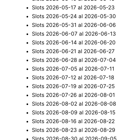
Slots 2026-05-17 al 2026-05-23
Slots 2026-05-24 al 2026-05-30
Slots 2026-05-31 al 2026-06-06
Slots 2026-06-07 al 2026-06-13
Slots 2026-06-14 al 2026-06-20
Slots 2026-06-21 al 2026-06-27
Slots 2026-06-28 al 2026-07-04
Slots 2026-07-05 al 2026-07-11
Slots 2026-07-12 al 2026-07-18
Slots 2026-07-19 al 2026-07-25
Slots 2026-07-26 al 2026-08-01
Slots 2026-08-02 al 2026-08-08
Slots 2026-08-09 al 2026-08-15
Slots 2026-08-16 al 2026-08-22
Slots 2026-08-23 al 2026-08-29
Slots 2026-08-30 al 2026-09-05