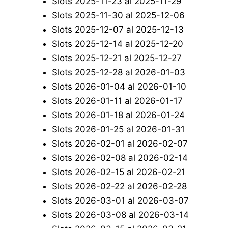
Slots 2025-11-23 al 2025-11-29
Slots 2025-11-30 al 2025-12-06
Slots 2025-12-07 al 2025-12-13
Slots 2025-12-14 al 2025-12-20
Slots 2025-12-21 al 2025-12-27
Slots 2025-12-28 al 2026-01-03
Slots 2026-01-04 al 2026-01-10
Slots 2026-01-11 al 2026-01-17
Slots 2026-01-18 al 2026-01-24
Slots 2026-01-25 al 2026-01-31
Slots 2026-02-01 al 2026-02-07
Slots 2026-02-08 al 2026-02-14
Slots 2026-02-15 al 2026-02-21
Slots 2026-02-22 al 2026-02-28
Slots 2026-03-01 al 2026-03-07
Slots 2026-03-08 al 2026-03-14