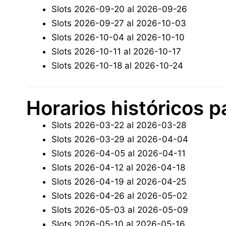
Slots 2026-09-20 al 2026-09-26
Slots 2026-09-27 al 2026-10-03
Slots 2026-10-04 al 2026-10-10
Slots 2026-10-11 al 2026-10-17
Slots 2026-10-18 al 2026-10-24
Horarios históricos 
Slots 2026-03-22 al 2026-03-28
Slots 2026-03-29 al 2026-04-04
Slots 2026-04-05 al 2026-04-11
Slots 2026-04-12 al 2026-04-18
Slots 2026-04-19 al 2026-04-25
Slots 2026-04-26 al 2026-05-02
Slots 2026-05-03 al 2026-05-09
Slots 2026-05-10 al 2026-05-16