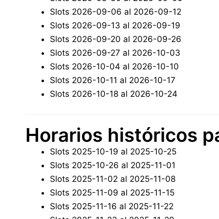
Slots 2026-09-06 al 2026-09-12
Slots 2026-09-13 al 2026-09-19
Slots 2026-09-20 al 2026-09-26
Slots 2026-09-27 al 2026-10-03
Slots 2026-10-04 al 2026-10-10
Slots 2026-10-11 al 2026-10-17
Slots 2026-10-18 al 2026-10-24
Horarios históricos p
Slots 2025-10-19 al 2025-10-25
Slots 2025-10-26 al 2025-11-01
Slots 2025-11-02 al 2025-11-08
Slots 2025-11-09 al 2025-11-15
Slots 2025-11-16 al 2025-11-22