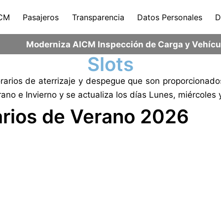
CM
Pasajeros
Transparencia
Datos Personales
D
Moderniza AICM Inspección de Carga y Vehícul
Slots
horarios de aterrizaje y despegue que son proporcionado
o e Invierno y se actualiza los días Lunes, miércoles y
arios de Verano 2026