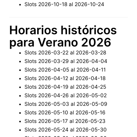
Slots 2026-10-18 al 2026-10-24
Horarios históricos
para Verano 2026
Slots 2026-03-22 al 2026-03-28
Slots 2026-03-29 al 2026-04-04
Slots 2026-04-05 al 2026-04-11
Slots 2026-04-12 al 2026-04-18
Slots 2026-04-19 al 2026-04-25
Slots 2026-04-26 al 2026-05-02
Slots 2026-05-03 al 2026-05-09
Slots 2026-05-10 al 2026-05-16
Slots 2026-05-17 al 2026-05-23
Slots 2026-05-24 al 2026-05-30