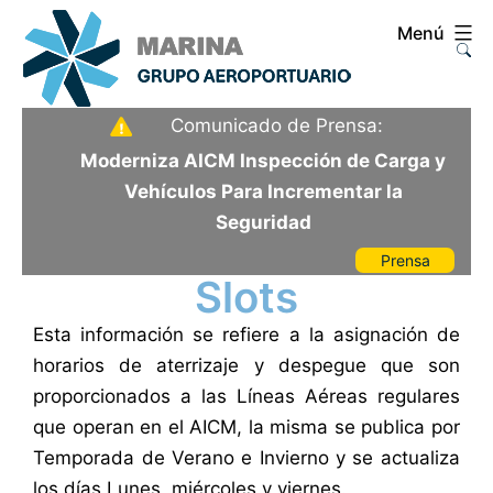
Saltar
Menú
al
contenido
Aeropuerto
Comunicado de Prensa:
Internacional
Moderniza AICM Inspección de Carga y
de
Vehículos Para Incrementar la
la
Seguridad
Ciudad
Prensa
de
Slots
México
Esta información se refiere a la asignación de
horarios de aterrizaje y despegue que son
proporcionados a las Líneas Aéreas regulares
que operan en el AICM, la misma se publica por
Temporada de Verano e Invierno y se actualiza
los días Lunes, miércoles y viernes.