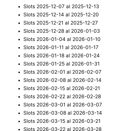
Slots 2025-12-07 al 2025-12-13
Slots 2025-12-14 al 2025-12-20
Slots 2025-12-21 al 2025-12-27
Slots 2025-12-28 al 2026-01-03
Slots 2026-01-04 al 2026-01-10
Slots 2026-01-11 al 2026-01-17
Slots 2026-01-18 al 2026-01-24
Slots 2026-01-25 al 2026-01-31
Slots 2026-02-01 al 2026-02-07
Slots 2026-02-08 al 2026-02-14
Slots 2026-02-15 al 2026-02-21
Slots 2026-02-22 al 2026-02-28
Slots 2026-03-01 al 2026-03-07
Slots 2026-03-08 al 2026-03-14
Slots 2026-03-15 al 2026-03-21
Slots 2026-03-22 al 2026-03-28