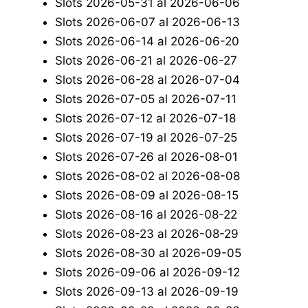
Slots 2026-05-31 al 2026-06-06
Slots 2026-06-07 al 2026-06-13
Slots 2026-06-14 al 2026-06-20
Slots 2026-06-21 al 2026-06-27
Slots 2026-06-28 al 2026-07-04
Slots 2026-07-05 al 2026-07-11
Slots 2026-07-12 al 2026-07-18
Slots 2026-07-19 al 2026-07-25
Slots 2026-07-26 al 2026-08-01
Slots 2026-08-02 al 2026-08-08
Slots 2026-08-09 al 2026-08-15
Slots 2026-08-16 al 2026-08-22
Slots 2026-08-23 al 2026-08-29
Slots 2026-08-30 al 2026-09-05
Slots 2026-09-06 al 2026-09-12
Slots 2026-09-13 al 2026-09-19