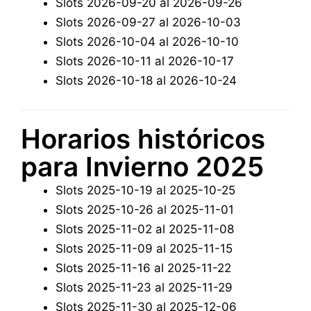
Slots 2026-09-20 al 2026-09-26
Slots 2026-09-27 al 2026-10-03
Slots 2026-10-04 al 2026-10-10
Slots 2026-10-11 al 2026-10-17
Slots 2026-10-18 al 2026-10-24
Horarios históricos
para Invierno 2025
Slots 2025-10-19 al 2025-10-25
Slots 2025-10-26 al 2025-11-01
Slots 2025-11-02 al 2025-11-08
Slots 2025-11-09 al 2025-11-15
Slots 2025-11-16 al 2025-11-22
Slots 2025-11-23 al 2025-11-29
Slots 2025-11-30 al 2025-12-06