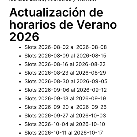
Actualización de
horarios de Verano
2026
Slots 2026-08-02 al 2026-08-08
Slots 2026-08-09 al 2026-08-15
Slots 2026-08-16 al 2026-08-22
Slots 2026-08-23 al 2026-08-29
Slots 2026-08-30 al 2026-09-05
Slots 2026-09-06 al 2026-09-12
Slots 2026-09-13 al 2026-09-19
Slots 2026-09-20 al 2026-09-26
Slots 2026-09-27 al 2026-10-03
Slots 2026-10-04 al 2026-10-10
Slots 2026-10-11 al 2026-10-17