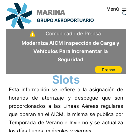
Saltar
Menú
al
contenido
Aeropuerto
Comunicado de Prensa:
Internacional
Moderniza AICM Inspección de Carga y
de
Vehículos Para Incrementar la
la
Seguridad
Ciudad
Prensa
de
Slots
México
Esta información se refiere a la asignación de
horarios de aterrizaje y despegue que son
proporcionados a las Líneas Aéreas regulares
que operan en el AICM, la misma se publica por
Temporada de Verano e Invierno y se actualiza
los días Lunes, miércoles y viernes.