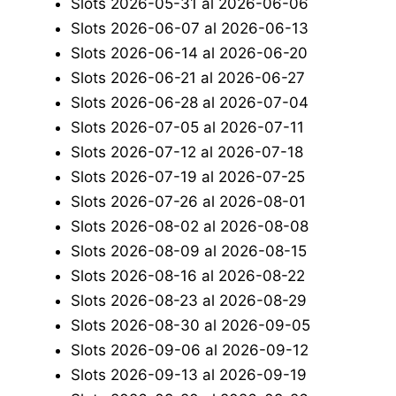
Slots 2026-05-31 al 2026-06-06
Slots 2026-06-07 al 2026-06-13
Slots 2026-06-14 al 2026-06-20
Slots 2026-06-21 al 2026-06-27
Slots 2026-06-28 al 2026-07-04
Slots 2026-07-05 al 2026-07-11
Slots 2026-07-12 al 2026-07-18
Slots 2026-07-19 al 2026-07-25
Slots 2026-07-26 al 2026-08-01
Slots 2026-08-02 al 2026-08-08
Slots 2026-08-09 al 2026-08-15
Slots 2026-08-16 al 2026-08-22
Slots 2026-08-23 al 2026-08-29
Slots 2026-08-30 al 2026-09-05
Slots 2026-09-06 al 2026-09-12
Slots 2026-09-13 al 2026-09-19