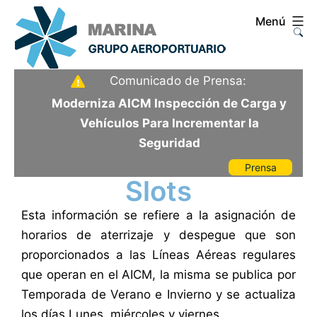
Saltar
Menú
al
contenido
Aeropuerto
Comunicado de Prensa:
Internacional
Moderniza AICM Inspección de Carga y
de
Vehículos Para Incrementar la
la
Seguridad
Ciudad
Prensa
de
Slots
México
Esta información se refiere a la asignación de
horarios de aterrizaje y despegue que son
proporcionados a las Líneas Aéreas regulares
que operan en el AICM, la misma se publica por
Temporada de Verano e Invierno y se actualiza
los días Lunes, miércoles y viernes.