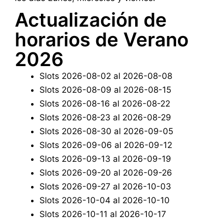
Actualización de
horarios de Verano
2026
Slots 2026-08-02 al 2026-08-08
Slots 2026-08-09 al 2026-08-15
Slots 2026-08-16 al 2026-08-22
Slots 2026-08-23 al 2026-08-29
Slots 2026-08-30 al 2026-09-05
Slots 2026-09-06 al 2026-09-12
Slots 2026-09-13 al 2026-09-19
Slots 2026-09-20 al 2026-09-26
Slots 2026-09-27 al 2026-10-03
Slots 2026-10-04 al 2026-10-10
Slots 2026-10-11 al 2026-10-17