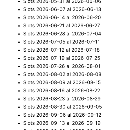
Slots 2026-05-31 al 2026-06-06
Slots 2026-06-07 al 2026-06-13
Slots 2026-06-14 al 2026-06-20
Slots 2026-06-21 al 2026-06-27
Slots 2026-06-28 al 2026-07-04
Slots 2026-07-05 al 2026-07-11
Slots 2026-07-12 al 2026-07-18
Slots 2026-07-19 al 2026-07-25
Slots 2026-07-26 al 2026-08-01
Slots 2026-08-02 al 2026-08-08
Slots 2026-08-09 al 2026-08-15
Slots 2026-08-16 al 2026-08-22
Slots 2026-08-23 al 2026-08-29
Slots 2026-08-30 al 2026-09-05
Slots 2026-09-06 al 2026-09-12
Slots 2026-09-13 al 2026-09-19