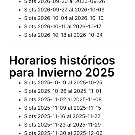
Slots 2026-09-20 al 2026-09-26
Slots 2026-09-27 al 2026-10-03
Slots 2026-10-04 al 2026-10-10
Slots 2026-10-11 al 2026-10-17
Slots 2026-10-18 al 2026-10-24
Horarios históricos
para Invierno 2025
Slots 2025-10-19 al 2025-10-25
Slots 2025-10-26 al 2025-11-01
Slots 2025-11-02 al 2025-11-08
Slots 2025-11-09 al 2025-11-15
Slots 2025-11-16 al 2025-11-22
Slots 2025-11-23 al 2025-11-29
Slots 2025-11-30 al 2025-12-06