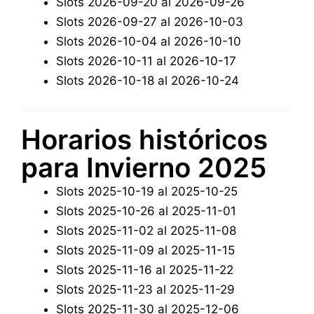
Slots 2026-09-20 al 2026-09-26
Slots 2026-09-27 al 2026-10-03
Slots 2026-10-04 al 2026-10-10
Slots 2026-10-11 al 2026-10-17
Slots 2026-10-18 al 2026-10-24
Horarios históricos
para Invierno 2025
Slots 2025-10-19 al 2025-10-25
Slots 2025-10-26 al 2025-11-01
Slots 2025-11-02 al 2025-11-08
Slots 2025-11-09 al 2025-11-15
Slots 2025-11-16 al 2025-11-22
Slots 2025-11-23 al 2025-11-29
Slots 2025-11-30 al 2025-12-06