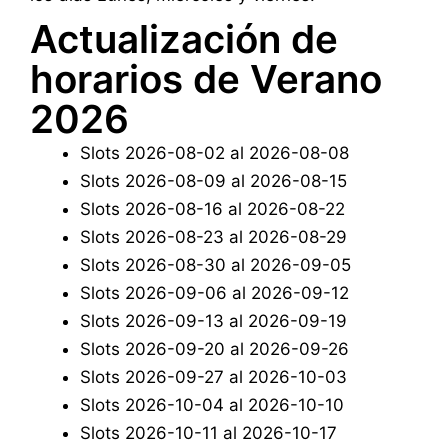
Actualización de
horarios de Verano
2026
Slots 2026-08-02 al 2026-08-08
Slots 2026-08-09 al 2026-08-15
Slots 2026-08-16 al 2026-08-22
Slots 2026-08-23 al 2026-08-29
Slots 2026-08-30 al 2026-09-05
Slots 2026-09-06 al 2026-09-12
Slots 2026-09-13 al 2026-09-19
Slots 2026-09-20 al 2026-09-26
Slots 2026-09-27 al 2026-10-03
Slots 2026-10-04 al 2026-10-10
Slots 2026-10-11 al 2026-10-17