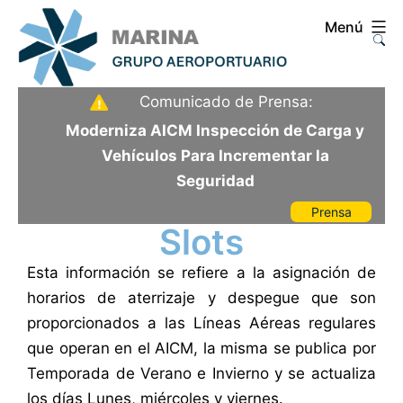
Saltar
Menú
al
contenido
Aeropuerto
Comunicado de Prensa:
Internacional
Moderniza AICM Inspección de Carga y
de
Vehículos Para Incrementar la
la
Seguridad
Ciudad
Prensa
de
Slots
México
Esta información se refiere a la asignación de
horarios de aterrizaje y despegue que son
proporcionados a las Líneas Aéreas regulares
que operan en el AICM, la misma se publica por
Temporada de Verano e Invierno y se actualiza
los días Lunes, miércoles y viernes.