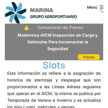
Saltar
Menú
al
contenido
Aeropuerto
Comunicado de Prensa:
Internacional
Moderniza AICM Inspección de Carga y
de
Vehículos Para Incrementar la
la
Seguridad
Ciudad
Prensa
de
Slots
México
Esta información se refiere a la asignación de
horarios de aterrizaje y despegue que son
proporcionados a las Líneas Aéreas regulares
que operan en el AICM, la misma se publica por
Temporada de Verano e Invierno y se actualiza
los días Lunes, miércoles y viernes.