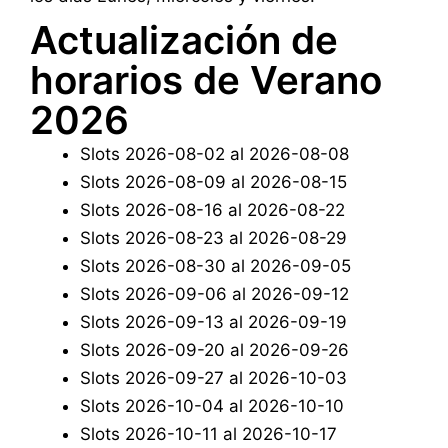
Actualización de
horarios de Verano
2026
Slots 2026-08-02 al 2026-08-08
Slots 2026-08-09 al 2026-08-15
Slots 2026-08-16 al 2026-08-22
Slots 2026-08-23 al 2026-08-29
Slots 2026-08-30 al 2026-09-05
Slots 2026-09-06 al 2026-09-12
Slots 2026-09-13 al 2026-09-19
Slots 2026-09-20 al 2026-09-26
Slots 2026-09-27 al 2026-10-03
Slots 2026-10-04 al 2026-10-10
Slots 2026-10-11 al 2026-10-17