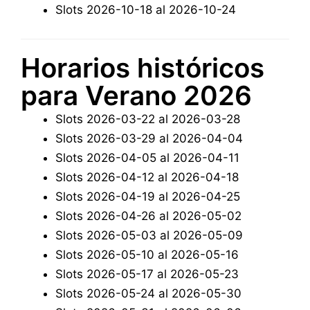
Slots 2026-10-18 al 2026-10-24
Horarios históricos
para Verano 2026
Slots 2026-03-22 al 2026-03-28
Slots 2026-03-29 al 2026-04-04
Slots 2026-04-05 al 2026-04-11
Slots 2026-04-12 al 2026-04-18
Slots 2026-04-19 al 2026-04-25
Slots 2026-04-26 al 2026-05-02
Slots 2026-05-03 al 2026-05-09
Slots 2026-05-10 al 2026-05-16
Slots 2026-05-17 al 2026-05-23
Slots 2026-05-24 al 2026-05-30