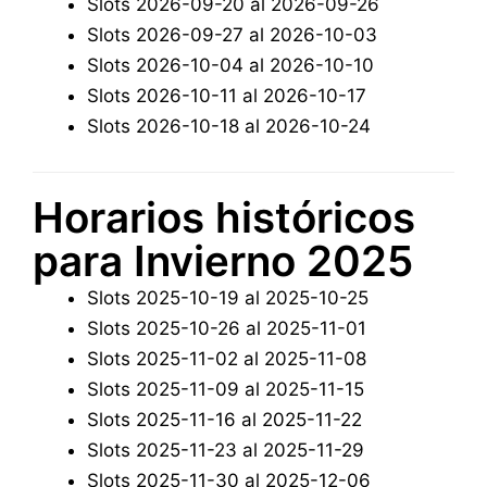
Slots 2026-09-20 al 2026-09-26
Slots 2026-09-27 al 2026-10-03
Slots 2026-10-04 al 2026-10-10
Slots 2026-10-11 al 2026-10-17
Slots 2026-10-18 al 2026-10-24
Horarios históricos
para Invierno 2025
Slots 2025-10-19 al 2025-10-25
Slots 2025-10-26 al 2025-11-01
Slots 2025-11-02 al 2025-11-08
Slots 2025-11-09 al 2025-11-15
Slots 2025-11-16 al 2025-11-22
Slots 2025-11-23 al 2025-11-29
Slots 2025-11-30 al 2025-12-06