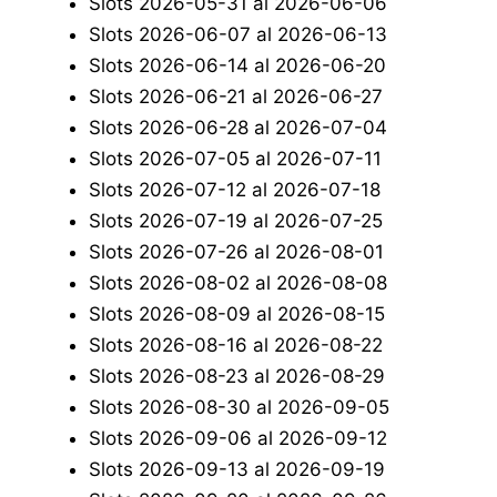
Slots 2026-05-31 al 2026-06-06
Slots 2026-06-07 al 2026-06-13
Slots 2026-06-14 al 2026-06-20
Slots 2026-06-21 al 2026-06-27
Slots 2026-06-28 al 2026-07-04
Slots 2026-07-05 al 2026-07-11
Slots 2026-07-12 al 2026-07-18
Slots 2026-07-19 al 2026-07-25
Slots 2026-07-26 al 2026-08-01
Slots 2026-08-02 al 2026-08-08
Slots 2026-08-09 al 2026-08-15
Slots 2026-08-16 al 2026-08-22
Slots 2026-08-23 al 2026-08-29
Slots 2026-08-30 al 2026-09-05
Slots 2026-09-06 al 2026-09-12
Slots 2026-09-13 al 2026-09-19