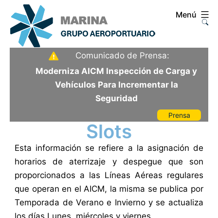
Saltar
Menú
al
contenido
Aeropuerto
Comunicado de Prensa:
Internacional
Moderniza AICM Inspección de Carga y
de
Vehículos Para Incrementar la
la
Seguridad
Ciudad
Prensa
de
Slots
México
Esta información se refiere a la asignación de
horarios de aterrizaje y despegue que son
proporcionados a las Líneas Aéreas regulares
que operan en el AICM, la misma se publica por
Temporada de Verano e Invierno y se actualiza
los días Lunes, miércoles y viernes.