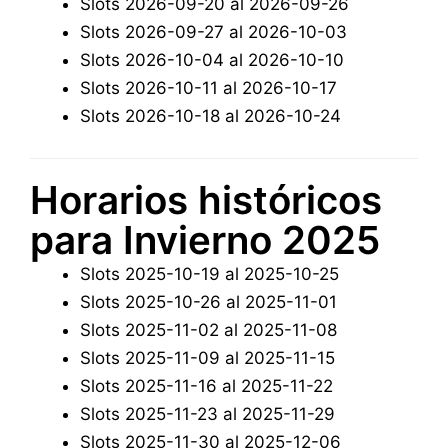
Slots 2026-09-20 al 2026-09-26
Slots 2026-09-27 al 2026-10-03
Slots 2026-10-04 al 2026-10-10
Slots 2026-10-11 al 2026-10-17
Slots 2026-10-18 al 2026-10-24
Horarios históricos
para Invierno 2025
Slots 2025-10-19 al 2025-10-25
Slots 2025-10-26 al 2025-11-01
Slots 2025-11-02 al 2025-11-08
Slots 2025-11-09 al 2025-11-15
Slots 2025-11-16 al 2025-11-22
Slots 2025-11-23 al 2025-11-29
Slots 2025-11-30 al 2025-12-06