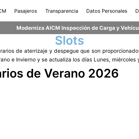
CM
Pasajeros
Transparencia
Datos Personales
D
Moderniza AICM Inspección de Carga y Vehícul
Slots
horarios de aterrizaje y despegue que son proporcionado
o e Invierno y se actualiza los días Lunes, miércoles y
arios de Verano 2026