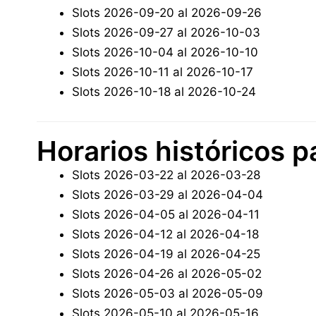
Slots 2026-09-20 al 2026-09-26
Slots 2026-09-27 al 2026-10-03
Slots 2026-10-04 al 2026-10-10
Slots 2026-10-11 al 2026-10-17
Slots 2026-10-18 al 2026-10-24
Horarios históricos 
Slots 2026-03-22 al 2026-03-28
Slots 2026-03-29 al 2026-04-04
Slots 2026-04-05 al 2026-04-11
Slots 2026-04-12 al 2026-04-18
Slots 2026-04-19 al 2026-04-25
Slots 2026-04-26 al 2026-05-02
Slots 2026-05-03 al 2026-05-09
Slots 2026-05-10 al 2026-05-16